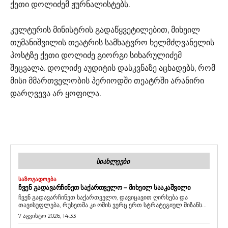
ქეთი დოლიძემ ჟურნალისტებს.
კულტურის მინისტრის გადაწყვეტილებით, მიხეილ
თუმანიშვილის თეატრის სამხატვრო ხელმძღვანელის
პოსტზე ქეთი დოლიძე გიორგი სიხარულიძემ
შეცვალა. დოლიძე აუდიტის დასკვნაზე აცხადებს, რომ
მისი მმართველობის პერიოდში თეატრში არანირი
დარღვევა არ ყოფილა.
ᲡᲘᲐᲮᲚᲔᲔᲑᲘ
ᲡᲐᲖᲝᲒᲐᲓᲝᲔᲑᲐ
ᲩᲕᲔᲜ ᲒᲐᲓᲐᲕᲐᲠᲩᲘᲜᲔᲗ ᲡᲐᲥᲐᲠᲗᲕᲔᲚᲝ – ᲛᲘᲮᲔᲘᲚ ᲡᲐᲐᲙᲐᲨᲕᲘᲚᲘ
ჩვენ გადავარჩინეთ საქართველო, დავიცავით ღირსება და
თავისუფლება, რუსეთმა კი ომის ვერც ერთ სტრატეგიულ მიზანს...
7 აგვისტო 2026, 14:33