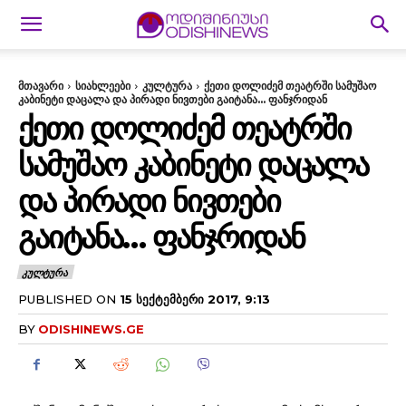
მთავარი
სიახლეები
კულტურა
ქეთი დოლიძემ თეატრში სამუშაო
კაბინეტი დაცალა და პირადი ნივთები გაიტანა... ფანჯრიდან
ᲥᲔᲗᲘ ᲓᲝᲚᲘᲫᲔᲛ ᲗᲔᲐᲢᲠᲨᲘ
ᲡᲐᲛᲣᲨᲐᲝ ᲙᲐᲑᲘᲜᲔᲢᲘ ᲓᲐᲪᲐᲚᲐ
ᲓᲐ ᲞᲘᲠᲐᲓᲘ ᲜᲘᲕᲗᲔᲑᲘ
ᲒᲐᲘᲢᲐᲜᲐ… ᲤᲐᲜᲯᲠᲘᲓᲐᲜ
ᲙᲣᲚᲢᲣᲠᲐ
PUBLISHED ON
15 ᲡᲔᲥᲢᲔᲛᲑᲔᲠᲘ 2017, 9:13
BY
ODISHINEWS.GE