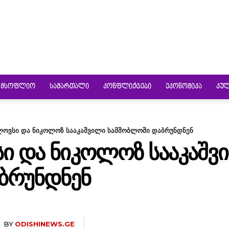
ᲛᲡᲝᲤᲚᲘᲝ
ᲡᲐᲛᲐᲠᲗᲐᲚᲘ
ᲙᲝᲜᲤᲚᲘᲥᲢᲔᲑᲘ
ᲔᲙᲝᲜᲝᲛᲘᲙᲐ
ᲙᲣ
ლოვსი და ნიკოლოზ სააკაშვილი სამშობლოში დაბრუნდნენ
Ი ᲓᲐ ᲜᲘᲙᲝᲚᲝᲖ ᲡᲐᲐᲙᲐᲨᲕ
ᲑᲠᲣᲜᲓᲜᲔᲜ
BY
ODISHINEWS.GE