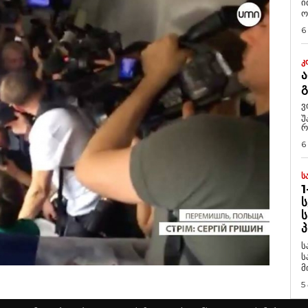
ი
ო
6
Კ
Ა
ვ
უ
რ
6
Ს
1
Ს
Ს
Პ
ს
ს
მ
5