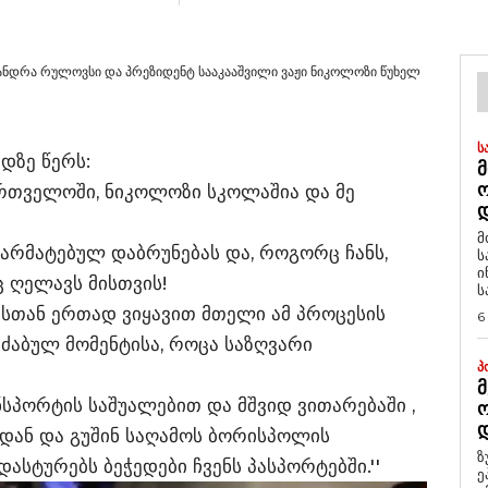
ნდრა რულოვსი და პრეზიდენტ სააკააშვილი ვაჟი ნიკოლოზი წუხელ
Ს
დზე წერს:
Მ
ართველოში, ნიკოლოზი სკოლაშია და მე
Დ
მ
წარმატებულ დაბრუნებას და, როგორც ჩანს,
ს
ი
 ღელავს მისთვის!
ს
ასთან ერთად ვიყავით მთელი ამ პროცესის
6
ძაბულ მომენტისა, როცა საზღვარი
Პ
Მ
ნსპორტის საშუალებით და მშვიდ ვითარებაში ,
Ო
Დ
იდან და გუშინ საღამოს ბორისპოლის
ზ
ასტურებს ბეჭედები ჩვენს პასპორტებში.''
ე