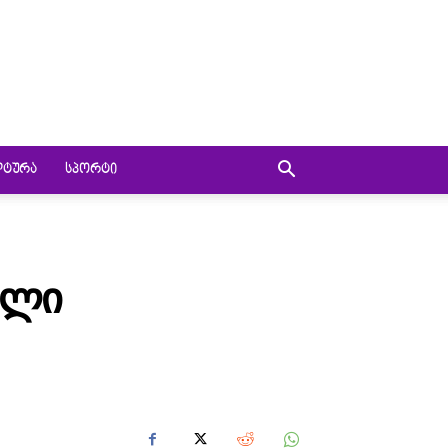
ᲚᲢᲣᲠᲐ
ᲡᲞᲝᲠᲢᲘ
ᲘᲚᲘ