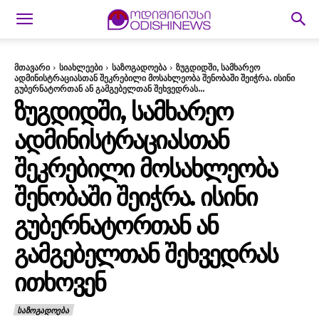
მთავარი
სიახლეები
საზოგადოება
ზუგდიდში, სამხარეო
ადმინისტრაციასთან შეკრებილი მოსახლეობა შენობაში შეიჭრა. ისინი
გუბერნატორთან ან გამგებელთან შეხვედრას...
ᲖᲣᲒᲓᲘᲓᲨᲘ, ᲡᲐᲛᲮᲐᲠᲔᲝ
ᲐᲓᲛᲘᲜᲘᲡᲢᲠᲐᲪᲘᲐᲡᲗᲐᲜ
ᲨᲔᲙᲠᲔᲑᲘᲚᲘ ᲛᲝᲡᲐᲮᲚᲔᲝᲑᲐ
ᲨᲔᲜᲝᲑᲐᲨᲘ ᲨᲔᲘᲭᲠᲐ. ᲘᲡᲘᲜᲘ
ᲒᲣᲑᲔᲠᲜᲐᲢᲝᲠᲗᲐᲜ ᲐᲜ
ᲒᲐᲛᲒᲔᲑᲔᲚᲗᲐᲜ ᲨᲔᲮᲕᲔᲓᲠᲐᲡ
ᲘᲗᲮᲝᲕᲔᲜ
ᲡᲐᲖᲝᲒᲐᲓᲝᲔᲑᲐ