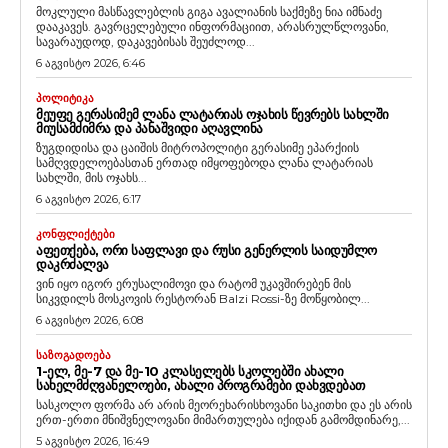
მოკლული მასწავლებლის გიგა ავალიანის საქმეზე ნია იმნაძე
დააკავეს. გავრცელებული ინფორმაციით, არასრულწლოვანი,
სავარაუდოდ, დაკავებისას შეუძლოდ...
6 აგვისტო 2026, 6:46
ᲞᲝᲚᲘᲢᲘᲙᲐ
ᲛᲔᲣᲤᲔ ᲒᲔᲠᲐᲡᲘᲛᲔᲛ ᲚᲐᲜᲐ ᲚᲐᲢᲐᲠᲘᲐᲡ ᲝᲯᲐᲮᲘᲡ ᲬᲔᲕᲠᲔᲑᲡ ᲡᲐᲮᲚᲨᲘ
ᲛᲘᲣᲡᲐᲛᲫᲘᲛᲠᲐ ᲓᲐ ᲞᲐᲜᲐᲨᲕᲘᲓᲘ ᲐᲦᲐᲕᲚᲘᲜᲐ
ზუგდიდისა და ცაიშის მიტროპოლიტი გერასიმე ეპარქიის
სამღვდელოებასთან ერთად იმყოფებოდა ლანა ლატარიას
სახლში, მის ოჯახს...
6 აგვისტო 2026, 6:17
ᲙᲝᲜᲤᲚᲘᲥᲢᲔᲑᲘ
ᲐᲤᲔᲗᲥᲔᲑᲐ, ᲝᲠᲘ ᲡᲐᲤᲚᲐᲕᲘ ᲓᲐ ᲠᲣᲡᲘ ᲒᲔᲜᲔᲠᲚᲘᲡ ᲡᲐᲘᲓᲣᲛᲚᲝ
ᲓᲐᲙᲠᲫᲐᲚᲕᲐ
ვინ იყო იგორ ერუსალიმოვი და რატომ უკავშირებენ მის
სიკვდილს მოსკოვის რესტორან Balzi Rossi-ზე მოწყობილ...
6 აგვისტო 2026, 6:08
ᲡᲐᲖᲝᲒᲐᲓᲝᲔᲑᲐ
1-ᲔᲚ, ᲛᲔ-7 ᲓᲐ ᲛᲔ-10 ᲙᲚᲐᲡᲔᲚᲔᲑᲡ ᲡᲙᲝᲚᲔᲑᲨᲘ ᲐᲮᲐᲚᲘ
ᲡᲐᲮᲔᲚᲛᲫᲦᲕᲐᲜᲔᲚᲝᲔᲑᲘ, ᲐᲮᲐᲚᲘ ᲞᲠᲝᲒᲠᲐᲛᲔᲑᲘ ᲓᲐᲮᲕᲓᲔᲑᲐᲗ
სასკოლო ფორმა არ არის მეორეხარისხოვანი საკითხი და ეს არის
ერთ-ერთი მნიშვნელოვანი მიმართულება იქიდან გამომდინარე,...
5 აგვისტო 2026, 16:49