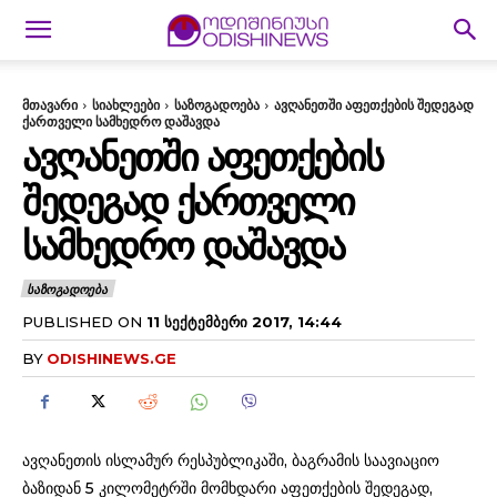
მთავარი
სიახლეები
საზოგადოება
ავღანეთში აფეთქების შედეგად
ქართველი სამხედრო დაშავდა
ᲐᲕᲦᲐᲜᲔᲗᲨᲘ ᲐᲤᲔᲗᲥᲔᲑᲘᲡ
ᲨᲔᲓᲔᲒᲐᲓ ᲥᲐᲠᲗᲕᲔᲚᲘ
ᲡᲐᲛᲮᲔᲓᲠᲝ ᲓᲐᲨᲐᲕᲓᲐ
ᲡᲐᲖᲝᲒᲐᲓᲝᲔᲑᲐ
PUBLISHED ON
11 ᲡᲔᲥᲢᲔᲛᲑᲔᲠᲘ 2017, 14:44
BY
ODISHINEWS.GE
ავღანეთის ისლამურ რესპუბლიკაში, ბაგრამის საავიაციო
ბაზიდან 5 კილომეტრში მომხდარი აფეთქების შედეგად,