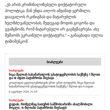
„ეს არის კრიმინალიზებული დიქტატორული
პოლიტიკა. მან უნდა აიღოს ამჟამად ყურმილი,
დაავალოს რკინიგზას და მატარებლის
ხელმძღვანელობას, შედეგად მოდის გოგონა და
გვამცნობს, რომ მატარებელი არ გაემგზავრება. ასე
მუშაობს უკრაინული დიქტატურა,“ – განაცხადა იულია
ტიმოშენკომ.
ᲡᲘᲐᲮᲚᲔᲔᲑᲘ
ᲡᲘᲐᲮᲚᲔᲔᲑᲘ
ᲜᲘᲙᲐ ᲛᲔᲚᲘᲐᲡ ᲡᲐᲡᲐᲛᲐᲠᲗᲚᲝᲡ ᲣᲞᲐᲢᲘᲕᲪᲔᲛᲚᲝᲑᲘᲡ ᲡᲐᲥᲛᲔᲖᲔ 1 ᲬᲚᲘᲗ
ᲓᲐ 6 ᲗᲕᲘᲗ ᲞᲐᲢᲘᲛᲠᲝᲑᲐ ᲛᲘᲔᲡᲐᲯᲐ
კოალიცია ცვლილებისთვის ერთ-ერთ ლიდერს, ნიკა მელიას
სასამართლოს უპატივცემულობის საქმეზე 1 წლით და 6 თვით...
6 აგვისტო 2026, 14:49
ᲡᲘᲐᲮᲚᲔᲔᲑᲘ
ᲓᲔᲓᲐᲡ, ᲠᲝᲛᲔᲚᲛᲐᲪ ᲑᲐᲗᲣᲛᲘᲡ ᲡᲐᲛᲨᲝᲑᲘᲐᲠᲝᲨᲘ ᲐᲮᲐᲚᲨᲝᲑᲘᲚᲘ
ᲛᲝᲙᲚᲐ, 4-ᲬᲚᲘᲐᲜᲘ ᲞᲐᲢᲘᲛᲠᲝᲑᲐ ᲛᲘᲣᲡᲐᲯᲔᲡ