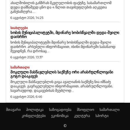
ახალშობილის განზრახ მკვლელობის ფაქტზე, სასამართლომ
დედა დამნაშვედ ცნო და 4 წლით თავისუფლების აღკვეთა
განუსაზღვრა....
6 აგვისტო 2026, 14:25
ᲡᲘᲐᲮᲚᲔᲔᲑᲘ
ᲮᲝᲑᲘᲡ ᲛᲣᲜᲘᲪᲘᲞᲐᲚᲘᲢᲔᲢᲨᲘ, ᲛᲓᲘᲜᲐᲠᲔ ᲮᲝᲑᲘᲡᲬᲧᲐᲚᲨᲘ ᲓᲔᲓᲐ-ᲨᲕᲘᲚᲘ
ᲓᲐᲘᲮᲠᲩᲝ
ხობის მუნიციპალიტეტში მდინარე ხობისწყალში დედა-შვილი
დაიხრჩო. არსებული ინფორმაციით, ისინი მდინარეში საბანაოდ
შევიდნენ, რა დროსაც...
6 აგვისტო 2026, 13:37
ᲡᲐᲛᲐᲠᲗᲐᲚᲘ
ᲛᲝᲙᲚᲣᲚᲘ ᲛᲐᲡᲬᲐᲕᲚᲔᲑᲚᲘᲡ ᲡᲐᲥᲛᲔᲖᲔ ᲝᲠᲘ ᲐᲠᲐᲡᲠᲣᲚᲬᲚᲝᲕᲐᲜᲘ
ᲒᲝᲒᲝ ᲓᲐᲐᲙᲐᲕᲔᲡ
მოკლული მასწავლებლის გიგა ავალიანის საქმეზე ნია იმნაძე
დააკავეს. გავრცელებული ინფორმაციით, არასრულწლოვანი,
სავარაუდოდ, დაკავებისას შეუძლოდ...
6 აგვისტო 2026, 6:46
მთავარი
პოლიტიკა
საზოგადოება
მსოფლიო
სამართალი
კონფლიქტები
ეკონომიკა
კულტურა
სპორტი
©