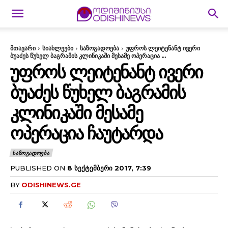
მთავარი
სიახლეები
საზოგადოება
უფროს ლეიტენანტ ივერი
ბუაძეს წუხელ ბაგრამის კლინიკაში მესამე ოპერაცია ...
ᲣᲤᲠᲝᲡ ᲚᲔᲘᲢᲔᲜᲐᲜᲢ ᲘᲕᲔᲠᲘ
ᲑᲣᲐᲫᲔᲡ ᲬᲣᲮᲔᲚ ᲑᲐᲒᲠᲐᲛᲘᲡ
ᲙᲚᲘᲜᲘᲙᲐᲨᲘ ᲛᲔᲡᲐᲛᲔ
ᲝᲞᲔᲠᲐᲪᲘᲐ ᲩᲐᲣᲢᲐᲠᲓᲐ
ᲡᲐᲖᲝᲒᲐᲓᲝᲔᲑᲐ
PUBLISHED ON
8 ᲡᲔᲥᲢᲔᲛᲑᲔᲠᲘ 2017, 7:39
BY
ODISHINEWS.GE