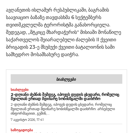
ავღანეთის ისლამურ რესპუბლიკაში, ბაგრამის
საავიაციო ბაზაზე თავდასხმა 6 სექტემბერს
თვითმკვლელმა ტერორისტმა განახორციელა.
შედეგად, „მტკიცე მხარდაჭერის“ მისიაში მონაწილე
საქართველოს შეიარაღებული ძალების II ქვეითი
ბრიგადის 23-ე მსუბუქი ქვეითი ბატალიონის სამი
სამხედრო მოსამსახურე დაიჭრა.
ᲡᲘᲐᲮᲚᲔᲔᲑᲘ
ᲡᲘᲐᲮᲚᲔᲔᲑᲘ
2-ᲓᲦᲘᲐᲜᲘ ᲫᲔᲑᲜᲘᲡ ᲨᲔᲛᲓᲔᲒ, ᲘᲞᲝᲕᲔᲡ ᲓᲔᲓᲘᲡ ᲪᲮᲔᲓᲐᲠᲘ, ᲠᲝᲛᲔᲚᲘᲪ
ᲨᲕᲘᲚᲗᲐᲜ ᲔᲠᲗᲐᲓ ᲛᲓᲘᲜᲐᲠᲔ ᲮᲝᲑᲘᲡᲬᲧᲐᲚᲨᲘ ᲓᲐᲘᲮᲠᲩᲝ
2-დღიანი ძებნის შემდეგ, იპოვეს დედის ცხედარი, რომელიც
შვილთან ერთად მდინარე ხობისწყალში დაიხრჩო. არსებული
ინფორმაციით, გუშინ,...
7 აგვისტო 2026, 17:41
ᲡᲐᲖᲝᲒᲐᲓᲝᲔᲑᲐ