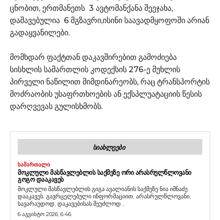
ცნობით, ერთმანეთს 3 ავტომანქანა შეეჯახა,
დაშავებულია 6 მგზავრი,ისინი საავადმყოფოში არიან
გადაყვანილები.
მომხდარ ფაქტთან დაკავშირებით გამოძიება
სისხლის სამართლის კოდექსის 276-ე მუხლის
პირველი ნაწილით მიმდინარეობს, რაც ტრანსპორტის
მოძრაობის უსაფრთხოების ან ექსპლუატაციის წესის
დარღვევას გულისხმობს.
ᲡᲘᲐᲮᲚᲔᲔᲑᲘ
ᲡᲐᲛᲐᲠᲗᲐᲚᲘ
ᲛᲝᲙᲚᲣᲚᲘ ᲛᲐᲡᲬᲐᲕᲚᲔᲑᲚᲘᲡ ᲡᲐᲥᲛᲔᲖᲔ ᲝᲠᲘ ᲐᲠᲐᲡᲠᲣᲚᲬᲚᲝᲕᲐᲜᲘ
ᲒᲝᲒᲝ ᲓᲐᲐᲙᲐᲕᲔᲡ
მოკლული მასწავლებლის გიგა ავალიანის საქმეზე ნია იმნაძე
დააკავეს. გავრცელებული ინფორმაციით, არასრულწლოვანი,
სავარაუდოდ, დაკავებისას შეუძლოდ...
6 აგვისტო 2026, 6:46