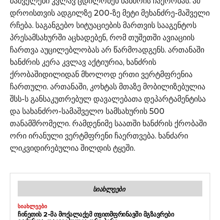
მაშველები კვლავ ცდილობენ ხანძრის ჩაქრობას. ამ
დროისთვის ადგილზე 200-ზე მეტი მეხანძრე-მაშველი
რჩება. საგანგებო სიტუაციების მართვის სააგენტოს
პრესამსახურში აცხადებენ, რომ თუშეთში ავიაციის
ჩართვა აუცილებლობას არ წარმოადგენს. ართანაში
ხანძრის კერა კვლავ აქტიურია, ხანძრის
ქრობაშიდილიდან მხოლოდ ერთი ვერტმფრენია
ჩართული. ართანაში, კოხტას მთაზე მობილიზებულია
შსს-ს განსაკუთრებულ დავალებათა დეპარტამენტისა
და სახანძრო-სამაშველო სამსახურის 500
თანამშრომელი. რამდენიმე საათში ხანძრის ქრობაში
ორი ირანული ვერტმფრენი ჩაერთვება. ხანძარი
ლიკვიდირებულია შილდის ტყეში.
ᲡᲘᲐᲮᲚᲔᲔᲑᲘ
ᲡᲘᲐᲮᲚᲔᲔᲑᲘ
ᲩᲘᲜᲔᲗᲘᲡ 2-ᲛᲐ ᲛᲝᲥᲐᲚᲐᲥᲔᲛ ᲗᲕᲘᲗᲛᲤᲠᲘᲜᲐᲕᲨᲘ ᲛᲒᲖᲐᲕᲠᲔᲑᲘ