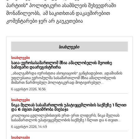
პარტიის" პოლიტიკური ასამბლეის შეხვედრაში
მონაწილეობს, ამ საკითხთან დაკავშირებით
კომენტარები ჯერ არ გაუკეთებია
ᲡᲘᲐᲮᲚᲔᲔᲑᲘ
ᲡᲘᲐᲮᲚᲔᲔᲑᲘ
ᲡᲐᲘᲐ-ᲔᲕᲠᲝᲡᲐᲡᲐᲛᲐᲠᲗᲚᲝᲛ ᲛᲖᲘᲐ ᲐᲛᲐᲦᲚᲝᲑᲔᲚᲘᲡ ᲛᲔᲝᲗᲮᲔ
ᲡᲐᲩᲘᲕᲐᲠᲘ ᲓᲐᲐᲠᲔᲒᲘᲡᲢᲠᲘᲠᲐ
„ახალგაზრდა იურისტთა ასოციაციის“ განცხადებით, ადამიანის
უფლებათა ევროპულმა სასამართლომ მზია ამაღლობელის
მიმართ წარმოებულ პოლიტიკურად მოტივირებულ...
6 აგვისტო 2026, 16:56
ᲡᲘᲐᲮᲚᲔᲔᲑᲘ
ᲜᲘᲙᲐ ᲛᲔᲚᲘᲐᲡ ᲡᲐᲡᲐᲛᲐᲠᲗᲚᲝᲡ ᲣᲞᲐᲢᲘᲕᲪᲔᲛᲚᲝᲑᲘᲡ ᲡᲐᲥᲛᲔᲖᲔ 1 ᲬᲚᲘᲗ
ᲓᲐ 6 ᲗᲕᲘᲗ ᲞᲐᲢᲘᲛᲠᲝᲑᲐ ᲛᲘᲔᲡᲐᲯᲐ
კოალიცია ცვლილებისთვის ერთ-ერთ ლიდერს, ნიკა მელიას
სასამართლოს უპატივცემულობის საქმეზე 1 წლით და 6 თვით...
6 აგვისტო 2026, 14:49
ᲡᲘᲐᲮᲚᲔᲔᲑᲘ