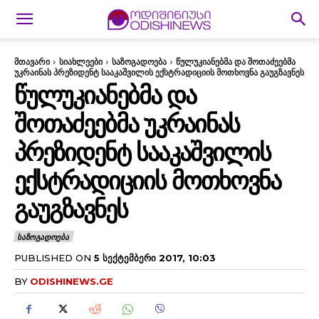
მთავარი
სიახლეები
საზოგადოება
წულუკიანებმა და შოთაძეებმა
უკრაინას პრეზიდენტ სააკაშვილის ექსტრადიციის მოთხოვნა გაუგზავნეს
ᲬᲣᲚᲣᲙᲘᲐᲜᲔᲑᲛᲐ ᲓᲐ
ᲨᲝᲗᲐᲫᲔᲔᲑᲛᲐ ᲣᲙᲠᲐᲘᲜᲐᲡ
ᲞᲠᲔᲖᲘᲓᲔᲜᲢ ᲡᲐᲐᲙᲐᲨᲕᲘᲚᲘᲡ
ᲔᲥᲡᲢᲠᲐᲓᲘᲪᲘᲘᲡ ᲛᲝᲗᲮᲝᲕᲜᲐ
ᲒᲐᲣᲒᲖᲐᲕᲜᲔᲡ
ᲡᲐᲖᲝᲒᲐᲓᲝᲔᲑᲐ
PUBLISHED ON
5 ᲡᲔᲥᲢᲔᲛᲑᲔᲠᲘ 2017, 10:03
BY
ODISHINEWS.GE