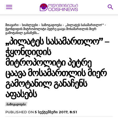
მთავარი
სიახლეები
საზოგადოება
,,პილატეს სასამართლო'' -
ჭყონდიდის მიტროპოლიტი პეტრე ცაავა მოსამართლის მიერ
გამოტანილ განაჩენს...
,,ᲞᲘᲚᲐᲢᲔᲡ ᲡᲐᲡᲐᲛᲐᲠᲗᲚᲝ” –
ᲭᲧᲝᲜᲓᲘᲓᲘᲡ
ᲛᲘᲢᲠᲝᲞᲝᲚᲘᲢᲘ ᲞᲔᲢᲠᲔ
ᲪᲐᲐᲕᲐ ᲛᲝᲡᲐᲛᲐᲠᲗᲚᲘᲡ ᲛᲘᲔᲠ
ᲒᲐᲛᲝᲢᲐᲜᲘᲚ ᲒᲐᲜᲐᲩᲔᲜᲡ
ᲐᲤᲐᲡᲔᲑᲡ
ᲡᲐᲖᲝᲒᲐᲓᲝᲔᲑᲐ
PUBLISHED ON
5 ᲡᲔᲥᲢᲔᲛᲑᲔᲠᲘ 2017, 8:51