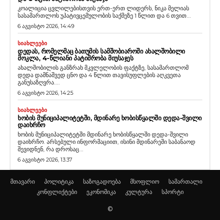
კოალიცია ცვლილებისთვის ერთ-ერთ ლიდერს, ნიკა მელიას
სასამართლოს უპატივცემულობის საქმეზე 1 წლით და 6 თვით...
6 აგვისტო 2026, 14:49
ᲡᲘᲐᲮᲚᲔᲔᲑᲘ
ᲓᲔᲓᲐᲡ, ᲠᲝᲛᲔᲚᲛᲐᲪ ᲑᲐᲗᲣᲛᲘᲡ ᲡᲐᲛᲨᲝᲑᲘᲐᲠᲝᲨᲘ ᲐᲮᲐᲚᲨᲝᲑᲘᲚᲘ
ᲛᲝᲙᲚᲐ, 4-ᲬᲚᲘᲐᲜᲘ ᲞᲐᲢᲘᲛᲠᲝᲑᲐ ᲛᲘᲣᲡᲐᲯᲔᲡ
ახალშობილის განზრახ მკვლელობის ფაქტზე, სასამართლომ
დედა დამნაშვედ ცნო და 4 წლით თავისუფლების აღკვეთა
განუსაზღვრა....
6 აგვისტო 2026, 14:25
ᲡᲘᲐᲮᲚᲔᲔᲑᲘ
ᲮᲝᲑᲘᲡ ᲛᲣᲜᲘᲪᲘᲞᲐᲚᲘᲢᲔᲢᲨᲘ, ᲛᲓᲘᲜᲐᲠᲔ ᲮᲝᲑᲘᲡᲬᲧᲐᲚᲨᲘ ᲓᲔᲓᲐ-ᲨᲕᲘᲚᲘ
ᲓᲐᲘᲮᲠᲩᲝ
ხობის მუნიციპალიტეტში მდინარე ხობისწყალში დედა-შვილი
დაიხრჩო. არსებული ინფორმაციით, ისინი მდინარეში საბანაოდ
შევიდნენ, რა დროსაც...
6 აგვისტო 2026, 13:37
მთავარი
პოლიტიკა
საზოგადოება
მსოფლიო
სამართალი
კონფლიქტები
ეკონომიკა
კულტურა
სპორტი
©