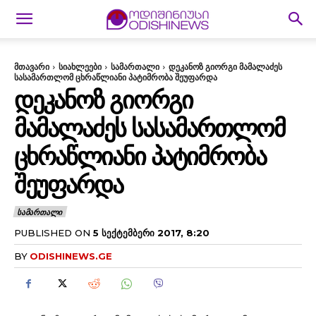
მთავარი
სიახლეები
სამართალი
დეკანოზ გიორგი მამალაძეს
სასამართლომ ცხრაწლიანი პატიმრობა შეუფარდა
ᲓᲔᲙᲐᲜᲝᲖ ᲒᲘᲝᲠᲒᲘ
ᲛᲐᲛᲐᲚᲐᲫᲔᲡ ᲡᲐᲡᲐᲛᲐᲠᲗᲚᲝᲛ
ᲪᲮᲠᲐᲬᲚᲘᲐᲜᲘ ᲞᲐᲢᲘᲛᲠᲝᲑᲐ
ᲨᲔᲣᲤᲐᲠᲓᲐ
ᲡᲐᲛᲐᲠᲗᲐᲚᲘ
PUBLISHED ON
5 ᲡᲔᲥᲢᲔᲛᲑᲔᲠᲘ 2017, 8:20
BY
ODISHINEWS.GE