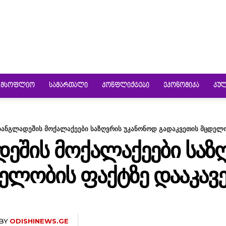
ᲛᲡᲝᲤᲚᲘᲝ
ᲡᲐᲛᲐᲠᲗᲐᲚᲘ
ᲙᲝᲜᲤᲚᲘᲥᲢᲔᲑᲘ
ᲔᲙᲝᲜᲝᲛᲘᲙᲐ
ᲙᲣ
ბანგლადეშის მოქალაქეები საზღვრის უკანონოდ გადაკვეთის მცდელო
ᲔᲨᲘᲡ ᲛᲝᲥᲐᲚᲐᲥᲔᲔᲑᲘ ᲡᲐᲖ
ᲔᲚᲝᲑᲘᲡ ᲤᲐᲥᲢᲖᲔ ᲓᲐᲐᲙᲐᲕ
BY
ODISHINEWS.GE