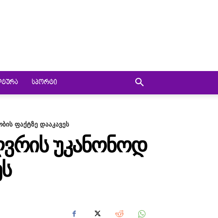
ᲚᲢᲣᲠᲐ
ᲡᲞᲝᲠᲢᲘ
ბის ფაქტზე დააკავეს
ᲦᲕᲠᲘᲡ ᲣᲙᲐᲜᲝᲜᲝᲓ
ᲔᲡ