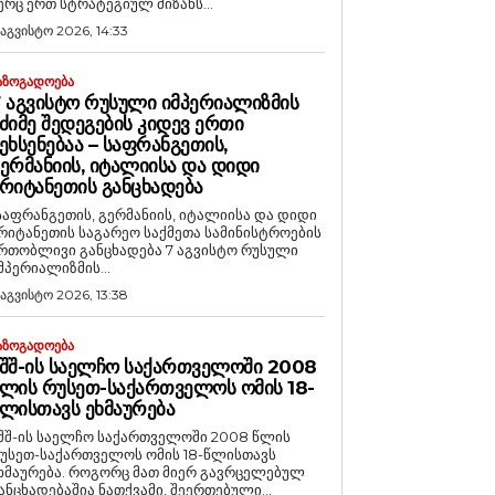
ერც ერთ სტრატეგიულ მიზანს...
 აგვისტო 2026, 14:33
ᲐᲖᲝᲒᲐᲓᲝᲔᲑᲐ
 ᲐᲒᲕᲘᲡᲢᲝ ᲠᲣᲡᲣᲚᲘ ᲘᲛᲞᲔᲠᲘᲐᲚᲘᲖᲛᲘᲡ
ᲫᲘᲛᲔ ᲨᲔᲓᲔᲒᲔᲑᲘᲡ ᲙᲘᲓᲔᲕ ᲔᲠᲗᲘ
ᲔᲮᲡᲔᲜᲔᲑᲐᲐ – ᲡᲐᲤᲠᲐᲜᲒᲔᲗᲘᲡ,
ᲔᲠᲛᲐᲜᲘᲘᲡ, ᲘᲢᲐᲚᲘᲘᲡᲐ ᲓᲐ ᲓᲘᲓᲘ
ᲠᲘᲢᲐᲜᲔᲗᲘᲡ ᲒᲐᲜᲪᲮᲐᲓᲔᲑᲐ
საფრანგეთის, გერმანიის, იტალიისა და დიდი
რიტანეთის საგარეო საქმეთა სამინისტროების
რთობლივი განცხადება 7 აგვისტო რუსული
მპერიალიზმის...
 აგვისტო 2026, 13:38
ᲐᲖᲝᲒᲐᲓᲝᲔᲑᲐ
ᲨᲨ-ᲘᲡ ᲡᲐᲔᲚᲩᲝ ᲡᲐᲥᲐᲠᲗᲕᲔᲚᲝᲨᲘ 2008
ᲚᲘᲡ ᲠᲣᲡᲔᲗ-ᲡᲐᲥᲐᲠᲗᲕᲔᲚᲝᲡ ᲝᲛᲘᲡ 18-
ᲚᲘᲡᲗᲐᲕᲡ ᲔᲮᲛᲐᲣᲠᲔᲑᲐ
შშ-ის საელჩო საქართველოში 2008 წლის
უსეთ-საქართველოს ომის 18-წლისთავს
რება. როგორც მათ მიერ გავრცელებულ
ანცხადებაშია ნათქვამი, შეერთებული...