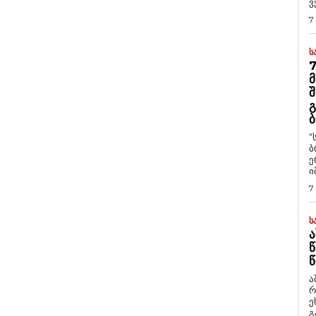
ვ
7
Ს
7
Მ
Შ
Გ
Ბ
“
ბ
ე
ი
7
Ს
Ა
Წ
Წ
ა
რ
ეხმაუ
გ