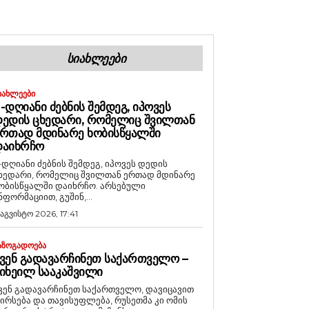
ᲡᲘᲐᲮᲚᲔᲔᲑᲘ
ᲘᲐᲮᲚᲔᲔᲑᲘ
-ᲓᲦᲘᲐᲜᲘ ᲫᲔᲑᲜᲘᲡ ᲨᲔᲛᲓᲔᲒ, ᲘᲞᲝᲕᲔᲡ
ᲔᲓᲘᲡ ᲪᲮᲔᲓᲐᲠᲘ, ᲠᲝᲛᲔᲚᲘᲪ ᲨᲕᲘᲚᲗᲐᲜ
ᲠᲗᲐᲓ ᲛᲓᲘᲜᲐᲠᲔ ᲮᲝᲑᲘᲡᲬᲧᲐᲚᲨᲘ
ᲓᲐᲘᲮᲠᲩᲝ
-დღიანი ძებნის შემდეგ, იპოვეს დედის
ხედარი, რომელიც შვილთან ერთად მდინარე
ობისწყალში დაიხრჩო. არსებული
ნფორმაციით, გუშინ,...
 აგვისტო 2026, 17:41
ᲐᲖᲝᲒᲐᲓᲝᲔᲑᲐ
ᲕᲔᲜ ᲒᲐᲓᲐᲕᲐᲠᲩᲘᲜᲔᲗ ᲡᲐᲥᲐᲠᲗᲕᲔᲚᲝ –
ᲘᲮᲔᲘᲚ ᲡᲐᲐᲙᲐᲨᲕᲘᲚᲘ
ვენ გადავარჩინეთ საქართველო, დავიცავით
ირსება და თავისუფლება, რუსეთმა კი ომის