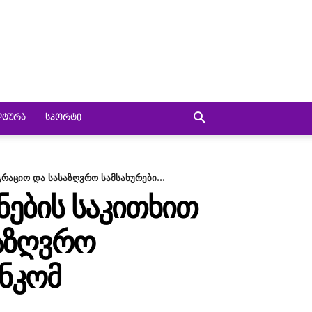
ᲚᲢᲣᲠᲐ
ᲡᲞᲝᲠᲢᲘ
რაციო და სასაზღვრო სამსახურები...
ᲜᲔᲑᲘᲡ ᲡᲐᲙᲘᲗᲮᲘᲗ
ᲡᲐᲖᲦᲕᲠᲝ
ᲔᲜᲙᲝᲛ