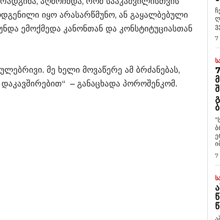
არადგინა, აღმოჩნდა, რომ სააკაშვილისთვის
ჩ
დგენილი იყო არასარწმუნო, ან გაყალბებული
ღ
ვ
 უნდა ემოქმედა კანონთან და კონსტიტუციასთან
7
Ს
აულებრივი. მე ხელი მოვაწერე ამ ბრძანებას,
7
Მ
ნ დაკავშირებით“ – განაცხადა პოროშენკომ.
Შ
Გ
Ბ
“
ბ
ე
ი
7
Ს
Ა
Წ
Წ
ა