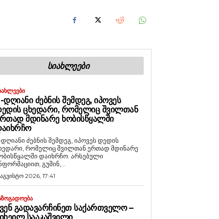
ᲡᲘᲐᲮᲚᲔᲔᲑᲘ
ᲘᲐᲮᲚᲔᲔᲑᲘ
-ᲓᲦᲘᲐᲜᲘ ᲫᲔᲑᲜᲘᲡ ᲨᲔᲛᲓᲔᲒ, ᲘᲞᲝᲕᲔᲡ
ᲔᲓᲘᲡ ᲪᲮᲔᲓᲐᲠᲘ, ᲠᲝᲛᲔᲚᲘᲪ ᲨᲕᲘᲚᲗᲐᲜ
ᲠᲗᲐᲓ ᲛᲓᲘᲜᲐᲠᲔ ᲮᲝᲑᲘᲡᲬᲧᲐᲚᲨᲘ
ᲓᲐᲘᲮᲠᲩᲝ
-დღიანი ძებნის შემდეგ, იპოვეს დედის
ხედარი, რომელიც შვილთან ერთად მდინარე
ობისწყალში დაიხრჩო. არსებული
ნფორმაციით, გუშინ,...
 აგვისტო 2026, 17:41
ᲐᲖᲝᲒᲐᲓᲝᲔᲑᲐ
ᲕᲔᲜ ᲒᲐᲓᲐᲕᲐᲠᲩᲘᲜᲔᲗ ᲡᲐᲥᲐᲠᲗᲕᲔᲚᲝ –
ᲘᲮᲔᲘᲚ ᲡᲐᲐᲙᲐᲨᲕᲘᲚᲘ