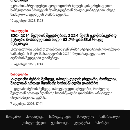
უკრაინის პრეზიდენტის ვოლოდიმირ ზელენსკის განცხადებით,
სამშვიდობო პროცესის შუამავლებთან ახალი კონტაქტები, ასევე
საჰაერო თავდაცვის მომარაგების...
10 აგვისტო 2026, 11:23
ᲡᲘᲐᲮᲚᲔᲔᲑᲘ
SJC- 2014 ᲬᲔᲚᲗᲐᲜ ᲨᲔᲓᲐᲠᲔᲑᲘᲗ, 2024 ᲬᲔᲚᲡ ᲔᲙᲝᲜᲝᲛᲘᲙᲣᲠᲐᲓ
ᲐᲥᲢᲘᲣᲠᲘ ᲛᲝᲡᲐᲮᲚᲔᲝᲑᲘᲡ ᲬᲘᲚᲘ 63.7%-ᲓᲐᲜ 55.6%-ᲛᲓᲔ
ᲨᲔᲛᲪᲘᲠᲓᲐ
„სოციალური სამართლიანობის ცენტრმა“ სტატისტიკის ეროვნული
სამსახურის მიერ მოსახლეობის 2024 წლის საყოველთაო
აღწერის შედეგები დაამუშავა...
10 აგვისტო 2026, 11:19
ᲡᲘᲐᲮᲚᲔᲔᲑᲘ
2-ᲓᲦᲘᲐᲜᲘ ᲫᲔᲑᲜᲘᲡ ᲨᲔᲛᲓᲔᲒ, ᲘᲞᲝᲕᲔᲡ ᲓᲔᲓᲘᲡ ᲪᲮᲔᲓᲐᲠᲘ, ᲠᲝᲛᲔᲚᲘᲪ
ᲨᲕᲘᲚᲗᲐᲜ ᲔᲠᲗᲐᲓ ᲛᲓᲘᲜᲐᲠᲔ ᲮᲝᲑᲘᲡᲬᲧᲐᲚᲨᲘ ᲓᲐᲘᲮᲠᲩᲝ
2-დღიანი ძებნის შემდეგ, იპოვეს დედის ცხედარი, რომელიც
შვილთან ერთად მდინარე ხობისწყალში დაიხრჩო. არსებული
ინფორმაციით, გუშინ,...
7 აგვისტო 2026, 17:41
მთავარი
პოლიტიკა
საზოგადოება
მსოფლიო
სამართალი
კონფლიქტები
ეკონომიკა
კულტურა
სპორტი