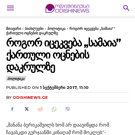
მთავარი
სიახლეები
პოლიტიკა
როგორ იცეკვება ,,სამაია''
ქართული ოცნების დაკრულზე
ᲠᲝᲒᲝᲠ ᲘᲪᲔᲙᲕᲔᲑᲐ ,,ᲡᲐᲛᲐᲘᲐ”
ᲥᲐᲠᲗᲣᲚᲘ ᲝᲪᲜᲔᲑᲘᲡ
ᲓᲐᲙᲠᲣᲚᲖᲔ
ᲞᲝᲚᲘᲢᲘᲙᲐ
PUBLISHED ON
1 ᲡᲔᲥᲢᲔᲛᲑᲔᲠᲘ 2017, 11:10
BY
ODISHINEWS.GE
,,მანანა ბერიკაშვილს ხომ არ დაავიწყდა რომ
ჩავასკდი გურჯაანში კინაღამ რომ მოკლეს”-