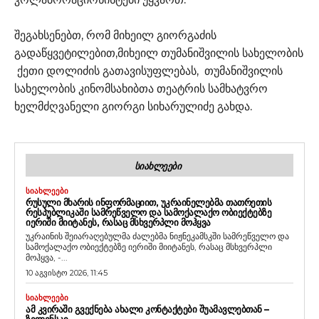
შეგახსენებთ, რომ მიხეილ გიორგაძის
გადაწყვეტილებით,მიხეილ თუმანიშვილის სახელობის
ქეთი დოლიძის გათავისუფლებას, თუმანიშვილის
სახელობის კინომსახიბთა თეატრის სამხატვრო
ხელმძღვანელი გიორგი სიხარულიძე გახდა.
ᲡᲘᲐᲮᲚᲔᲔᲑᲘ
ᲡᲘᲐᲮᲚᲔᲔᲑᲘ
ᲠᲣᲡᲣᲚᲘ ᲛᲮᲐᲠᲘᲡ ᲘᲜᲤᲝᲠᲛᲐᲪᲘᲘᲗ, ᲣᲙᲠᲐᲘᲜᲔᲚᲔᲑᲛᲐ ᲗᲐᲗᲠᲔᲗᲘᲡ
ᲠᲔᲡᲞᲣᲑᲚᲘᲙᲐᲨᲘ ᲡᲐᲛᲠᲔᲬᲕᲔᲚᲝ ᲓᲐ ᲡᲐᲛᲝᲥᲐᲚᲐᲥᲝ ᲝᲑᲘᲔᲥᲢᲔᲑᲖᲔ
ᲘᲔᲠᲘᲨᲘ ᲛᲘᲘᲢᲐᲜᲔᲡ, ᲠᲐᲡᲐᲪ ᲛᲡᲮᲕᲔᲠᲞᲚᲘ ᲛᲝᲰᲧᲕᲐ
უკრაინის შეიარაღებულმა ძალებმა ნიჟნეკამსკში სამრეწველო და
სამოქალაქო ობიექტებზე იერიში მიიტანეს, რასაც მსხვერპლი
მოჰყვა, -...
10 აგვისტო 2026, 11:45
ᲡᲘᲐᲮᲚᲔᲔᲑᲘ
ᲐᲛ ᲙᲕᲘᲠᲐᲨᲘ ᲒᲕᲔᲥᲜᲔᲑᲐ ᲐᲮᲐᲚᲘ ᲙᲝᲜᲢᲐᲥᲢᲔᲑᲘ ᲨᲣᲐᲛᲐᲕᲚᲔᲑᲗᲐᲜ –
ᲖᲔᲚᲔᲜᲡᲙᲘ