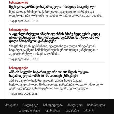
ᲡᲐᲖᲝᲒᲐᲓᲝᲔᲑᲐ
ᲩᲕᲔᲜ ᲒᲐᲓᲐᲕᲐᲠᲩᲘᲜᲔᲗ ᲡᲐᲥᲐᲠᲗᲕᲔᲚᲝ – ᲛᲘᲮᲔᲘᲚ ᲡᲐᲐᲙᲐᲨᲕᲘᲚᲘ
ჩვენ გადავარჩინეთ საქართველო, დავიცავით ღირსება და
თავისუფლება, რუსეთმა კი ომის ვერც ერთ სტრატეგიულ მიზანს...
7 აგვისტო 2026, 14:33
ᲡᲐᲖᲝᲒᲐᲓᲝᲔᲑᲐ
7 ᲐᲒᲕᲘᲡᲢᲝ ᲠᲣᲡᲣᲚᲘ ᲘᲛᲞᲔᲠᲘᲐᲚᲘᲖᲛᲘᲡ ᲛᲫᲘᲛᲔ ᲨᲔᲓᲔᲒᲔᲑᲘᲡ ᲙᲘᲓᲔᲕ
ᲔᲠᲗᲘ ᲨᲔᲮᲡᲔᲜᲔᲑᲐᲐ – ᲡᲐᲤᲠᲐᲜᲒᲔᲗᲘᲡ, ᲒᲔᲠᲛᲐᲜᲘᲘᲡ, ᲘᲢᲐᲚᲘᲘᲡᲐ ᲓᲐ
ᲓᲘᲓᲘ ᲑᲠᲘᲢᲐᲜᲔᲗᲘᲡ ᲒᲐᲜᲪᲮᲐᲓᲔᲑᲐ
“საფრანგეთის, გერმანიის, იტალიისა და დიდი ბრიტანეთის
საგარეო საქმეთა სამინისტროების ერთობლივი განცხადება 7
აგვისტო რუსული იმპერიალიზმის...
7 აგვისტო 2026, 13:38
ᲡᲐᲖᲝᲒᲐᲓᲝᲔᲑᲐ
ᲐᲨᲨ-ᲘᲡ ᲡᲐᲔᲚᲩᲝ ᲡᲐᲥᲐᲠᲗᲕᲔᲚᲝᲨᲘ 2008 ᲬᲚᲘᲡ ᲠᲣᲡᲔᲗ-
ᲡᲐᲥᲐᲠᲗᲕᲔᲚᲝᲡ ᲝᲛᲘᲡ 18-ᲬᲚᲘᲡᲗᲐᲕᲡ ᲔᲮᲛᲐᲣᲠᲔᲑᲐ
აშშ-ის საელჩო საქართველოში 2008 წლის რუსეთ-
საქართველოს ომის 18-წლისთავს ეხმაურება. როგორც მათ მიერ
გავრცელებულ განცხადებაშია ნათქვამი, შეერთებული...
7 აგვისტო 2026, 12:35
მთავარი
პოლიტიკა
საზოგადოება
მსოფლიო
სამართალი
კონფლიქტები
ეკონომიკა
კულტურა
სპორტი