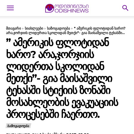
მთავარი
სიახლეები
საზოგადოება
" ამერიკის ფლოტიდან ხარო?
არა,ჯორჯიის ლიდერთა სკოლიდან მეთქი"- გია მაისაშვილი ტეხასში...
” ᲐᲛᲔᲠᲘᲙᲘᲡ ᲤᲚᲝᲢᲘᲓᲐᲜ
ᲮᲐᲠᲝ? ᲐᲠᲐ,ᲯᲝᲠᲯᲘᲘᲡ
ᲚᲘᲓᲔᲠᲗᲐ ᲡᲙᲝᲚᲘᲓᲐᲜ
ᲛᲔᲗᲥᲘ”- ᲒᲘᲐ ᲛᲐᲘᲡᲐᲨᲕᲘᲚᲘ
ᲢᲔᲮᲐᲡᲨᲘ ᲡᲢᲘᲥᲘᲘᲡ ᲖᲝᲜᲐᲨᲘ
ᲛᲝᲡᲐᲮᲚᲔᲝᲑᲘᲡ ᲔᲕᲐᲙᲣᲐᲪᲘᲘᲡ
ᲞᲠᲝᲪᲔᲡᲔᲑᲨᲘ ᲩᲐᲔᲠᲗᲝ.
ᲡᲐᲖᲝᲒᲐᲓᲝᲔᲑᲐ