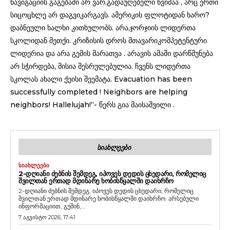
ნავიგაციის გაგებაში არ ვარ.გადაუღებელი წვიმაა , არც ერთი
სიცოცხლე არ დაგვიკარგავს. ამერიკის ფლოტიდან ხარო?
დაბნეული ხალხი კითხულობს. არა,ჯორჯიის ლიდერთა
სკოლიდან მეთქი. კრიზისის დროს მთავარიკომპეტენტური
ლიდერია და არა გემის მარათვა . არავის ამაში დარწმუნება
არ სჭირდება, მისია შესრულებულია. ჩვენს ლიდერთა
სკოლას ახალი ქეისი შეემატა. Evacuation has been
successfully completed ! Neighbors are helping
neighbors! Hallelujah!“- წერს გია მაისაშვილი .
ᲡᲘᲐᲮᲚᲔᲔᲑᲘ
ᲡᲘᲐᲮᲚᲔᲔᲑᲘ
2-ᲓᲦᲘᲐᲜᲘ ᲫᲔᲑᲜᲘᲡ ᲨᲔᲛᲓᲔᲒ, ᲘᲞᲝᲕᲔᲡ ᲓᲔᲓᲘᲡ ᲪᲮᲔᲓᲐᲠᲘ, ᲠᲝᲛᲔᲚᲘᲪ
ᲨᲕᲘᲚᲗᲐᲜ ᲔᲠᲗᲐᲓ ᲛᲓᲘᲜᲐᲠᲔ ᲮᲝᲑᲘᲡᲬᲧᲐᲚᲨᲘ ᲓᲐᲘᲮᲠᲩᲝ
2-დღიანი ძებნის შემდეგ, იპოვეს დედის ცხედარი, რომელიც
შვილთან ერთად მდინარე ხობისწყალში დაიხრჩო. არსებული
ინფორმაციით, გუშინ,...
7 აგვისტო 2026, 17:41