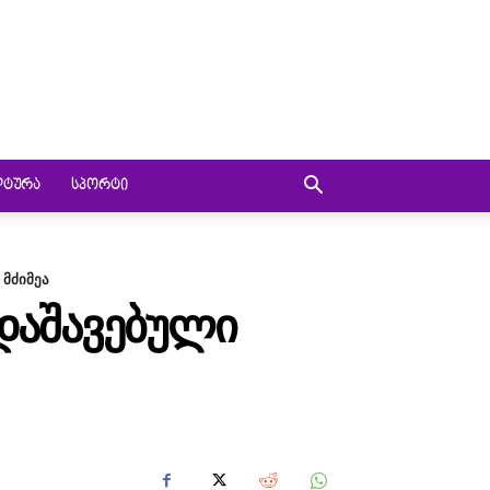
ᲚᲢᲣᲠᲐ
ᲡᲞᲝᲠᲢᲘ
 მძიმეა
 ᲓᲐᲨᲐᲕᲔᲑᲣᲚᲘ