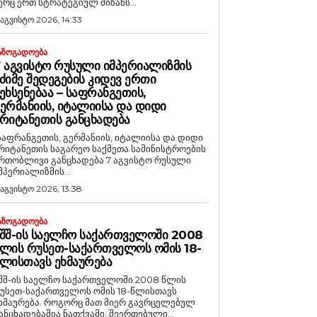
ერც ერთ სტრატეგიულ მიზანს...
 აგვისტო 2026, 14:33
ᲐᲖᲝᲒᲐᲓᲝᲔᲑᲐ
 ᲐᲒᲕᲘᲡᲢᲝ ᲠᲣᲡᲣᲚᲘ ᲘᲛᲞᲔᲠᲘᲐᲚᲘᲖᲛᲘᲡ
ᲫᲘᲛᲔ ᲨᲔᲓᲔᲒᲔᲑᲘᲡ ᲙᲘᲓᲔᲕ ᲔᲠᲗᲘ
ᲔᲮᲡᲔᲜᲔᲑᲐᲐ – ᲡᲐᲤᲠᲐᲜᲒᲔᲗᲘᲡ,
ᲔᲠᲛᲐᲜᲘᲘᲡ, ᲘᲢᲐᲚᲘᲘᲡᲐ ᲓᲐ ᲓᲘᲓᲘ
ᲠᲘᲢᲐᲜᲔᲗᲘᲡ ᲒᲐᲜᲪᲮᲐᲓᲔᲑᲐ
საფრანგეთის, გერმანიის, იტალიისა და დიდი
რიტანეთის საგარეო საქმეთა სამინისტროების
რთობლივი განცხადება 7 აგვისტო რუსული
მპერიალიზმის...
 აგვისტო 2026, 13:38
ᲐᲖᲝᲒᲐᲓᲝᲔᲑᲐ
ᲨᲨ-ᲘᲡ ᲡᲐᲔᲚᲩᲝ ᲡᲐᲥᲐᲠᲗᲕᲔᲚᲝᲨᲘ 2008
ᲚᲘᲡ ᲠᲣᲡᲔᲗ-ᲡᲐᲥᲐᲠᲗᲕᲔᲚᲝᲡ ᲝᲛᲘᲡ 18-
ᲚᲘᲡᲗᲐᲕᲡ ᲔᲮᲛᲐᲣᲠᲔᲑᲐ
შშ-ის საელჩო საქართველოში 2008 წლის
უსეთ-საქართველოს ომის 18-წლისთავს
რება. როგორც მათ მიერ გავრცელებულ
ანცხადებაშია ნათქვამი, შეერთებული...