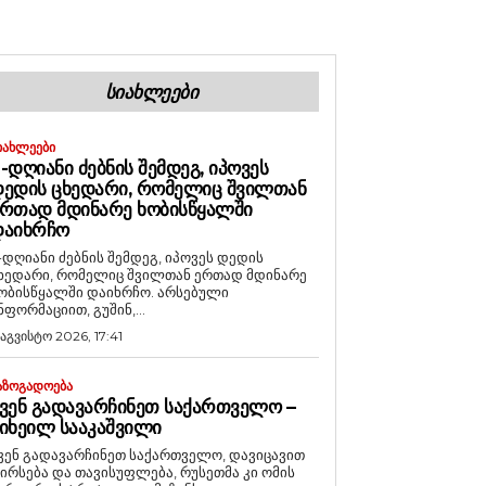
ᲡᲘᲐᲮᲚᲔᲔᲑᲘ
ᲘᲐᲮᲚᲔᲔᲑᲘ
-ᲓᲦᲘᲐᲜᲘ ᲫᲔᲑᲜᲘᲡ ᲨᲔᲛᲓᲔᲒ, ᲘᲞᲝᲕᲔᲡ
ᲔᲓᲘᲡ ᲪᲮᲔᲓᲐᲠᲘ, ᲠᲝᲛᲔᲚᲘᲪ ᲨᲕᲘᲚᲗᲐᲜ
ᲠᲗᲐᲓ ᲛᲓᲘᲜᲐᲠᲔ ᲮᲝᲑᲘᲡᲬᲧᲐᲚᲨᲘ
ᲓᲐᲘᲮᲠᲩᲝ
-დღიანი ძებნის შემდეგ, იპოვეს დედის
ხედარი, რომელიც შვილთან ერთად მდინარე
ობისწყალში დაიხრჩო. არსებული
ნფორმაციით, გუშინ,...
 აგვისტო 2026, 17:41
ᲐᲖᲝᲒᲐᲓᲝᲔᲑᲐ
ᲕᲔᲜ ᲒᲐᲓᲐᲕᲐᲠᲩᲘᲜᲔᲗ ᲡᲐᲥᲐᲠᲗᲕᲔᲚᲝ –
ᲘᲮᲔᲘᲚ ᲡᲐᲐᲙᲐᲨᲕᲘᲚᲘ
ვენ გადავარჩინეთ საქართველო, დავიცავით
ირსება და თავისუფლება, რუსეთმა კი ომის