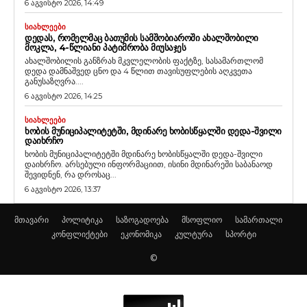
6 აგვისტო 2026, 14:49
ᲡᲘᲐᲮᲚᲔᲔᲑᲘ
ᲓᲔᲓᲐᲡ, ᲠᲝᲛᲔᲚᲛᲐᲪ ᲑᲐᲗᲣᲛᲘᲡ ᲡᲐᲛᲨᲝᲑᲘᲐᲠᲝᲨᲘ ᲐᲮᲐᲚᲨᲝᲑᲘᲚᲘ
ᲛᲝᲙᲚᲐ, 4-ᲬᲚᲘᲐᲜᲘ ᲞᲐᲢᲘᲛᲠᲝᲑᲐ ᲛᲘᲣᲡᲐᲯᲔᲡ
ახალშობილის განზრახ მკვლელობის ფაქტზე, სასამართლომ
დედა დამნაშვედ ცნო და 4 წლით თავისუფლების აღკვეთა
განუსაზღვრა....
6 აგვისტო 2026, 14:25
ᲡᲘᲐᲮᲚᲔᲔᲑᲘ
ᲮᲝᲑᲘᲡ ᲛᲣᲜᲘᲪᲘᲞᲐᲚᲘᲢᲔᲢᲨᲘ, ᲛᲓᲘᲜᲐᲠᲔ ᲮᲝᲑᲘᲡᲬᲧᲐᲚᲨᲘ ᲓᲔᲓᲐ-ᲨᲕᲘᲚᲘ
ᲓᲐᲘᲮᲠᲩᲝ
ხობის მუნიციპალიტეტში მდინარე ხობისწყალში დედა-შვილი
დაიხრჩო. არსებული ინფორმაციით, ისინი მდინარეში საბანაოდ
შევიდნენ, რა დროსაც...
6 აგვისტო 2026, 13:37
მთავარი
პოლიტიკა
საზოგადოება
მსოფლიო
სამართალი
კონფლიქტები
ეკონომიკა
კულტურა
სპორტი
©