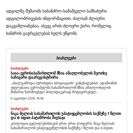
ადგილზე მუშაობს სახანძრო-სამაშველო სამსახური.
ადგილობრივების ინფორმაციით, ძალიან ძლიერი
დაკვამლიანებაა, ასევე არის ძლიერი ქარი, რომელიც
ხანძრის გავრცელებას ხელს უწყობს.
ᲡᲘᲐᲮᲚᲔᲔᲑᲘ
ᲡᲘᲐᲮᲚᲔᲔᲑᲘ
ᲡᲐᲘᲐ-ᲔᲕᲠᲝᲡᲐᲡᲐᲛᲐᲠᲗᲚᲝᲛ ᲛᲖᲘᲐ ᲐᲛᲐᲦᲚᲝᲑᲔᲚᲘᲡ ᲛᲔᲝᲗᲮᲔ
ᲡᲐᲩᲘᲕᲐᲠᲘ ᲓᲐᲐᲠᲔᲒᲘᲡᲢᲠᲘᲠᲐ
„ახალგაზრდა იურისტთა ასოციაციის“ განცხადებით, ადამიანის
უფლებათა ევროპულმა სასამართლომ მზია ამაღლობელის
მიმართ წარმოებულ პოლიტიკურად მოტივირებულ...
6 აგვისტო 2026, 16:56
ᲡᲘᲐᲮᲚᲔᲔᲑᲘ
ᲜᲘᲙᲐ ᲛᲔᲚᲘᲐᲡ ᲡᲐᲡᲐᲛᲐᲠᲗᲚᲝᲡ ᲣᲞᲐᲢᲘᲕᲪᲔᲛᲚᲝᲑᲘᲡ ᲡᲐᲥᲛᲔᲖᲔ 1 ᲬᲚᲘᲗ
ᲓᲐ 6 ᲗᲕᲘᲗ ᲞᲐᲢᲘᲛᲠᲝᲑᲐ ᲛᲘᲔᲡᲐᲯᲐ
კოალიცია ცვლილებისთვის ერთ-ერთ ლიდერს, ნიკა მელიას
სასამართლოს უპატივცემულობის საქმეზე 1 წლით და 6 თვით...