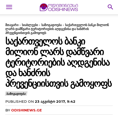
მთავარი
სიახლეები
საზოგადოება
საქართველოს ბანკი მილიონ
ლარს დამწვარი ტერიტორიების აღდგენისა და ხანძრის
პრევენციისთვის გამოყოფს
ᲡᲐᲥᲐᲠᲗᲕᲔᲚᲝᲡ ᲑᲐᲜᲙᲘ
ᲛᲘᲚᲘᲝᲜ ᲚᲐᲠᲡ ᲓᲐᲛᲬᲕᲐᲠᲘ
ᲢᲔᲠᲘᲢᲝᲠᲘᲔᲑᲘᲡ ᲐᲦᲓᲒᲔᲜᲘᲡᲐ
ᲓᲐ ᲮᲐᲜᲫᲠᲘᲡ
ᲞᲠᲔᲕᲔᲜᲪᲘᲘᲡᲗᲕᲘᲡ ᲒᲐᲛᲝᲧᲝᲤᲡ
ᲡᲐᲖᲝᲒᲐᲓᲝᲔᲑᲐ
PUBLISHED ON
23 ᲐᲒᲕᲘᲡᲢᲝ 2017, 9:42
BY
ODISHINEWS.GE