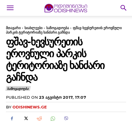
მთავარი
სიახლეები
საზოგადოება
ფშავ-ხევსურეთის ეროვნული
პარკის ტერიტორიაზე ხანძარი გაჩნდა
ᲤᲨᲐᲕ-ᲮᲔᲕᲡᲣᲠᲔᲗᲘᲡ
ᲔᲠᲝᲕᲜᲣᲚᲘ ᲞᲐᲠᲙᲘᲡ
ᲢᲔᲠᲘᲢᲝᲠᲘᲐᲖᲔ ᲮᲐᲜᲫᲐᲠᲘ
ᲒᲐᲩᲜᲓᲐ
ᲡᲐᲖᲝᲒᲐᲓᲝᲔᲑᲐ
PUBLISHED ON
23 ᲐᲒᲕᲘᲡᲢᲝ 2017, 17:07
BY
ODISHINEWS.GE