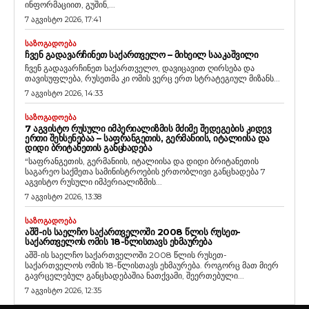
ინფორმაციით, გუშინ,...
7 აგვისტო 2026, 17:41
ᲡᲐᲖᲝᲒᲐᲓᲝᲔᲑᲐ
ᲩᲕᲔᲜ ᲒᲐᲓᲐᲕᲐᲠᲩᲘᲜᲔᲗ ᲡᲐᲥᲐᲠᲗᲕᲔᲚᲝ – ᲛᲘᲮᲔᲘᲚ ᲡᲐᲐᲙᲐᲨᲕᲘᲚᲘ
ჩვენ გადავარჩინეთ საქართველო, დავიცავით ღირსება და
თავისუფლება, რუსეთმა კი ომის ვერც ერთ სტრატეგიულ მიზანს...
7 აგვისტო 2026, 14:33
ᲡᲐᲖᲝᲒᲐᲓᲝᲔᲑᲐ
7 ᲐᲒᲕᲘᲡᲢᲝ ᲠᲣᲡᲣᲚᲘ ᲘᲛᲞᲔᲠᲘᲐᲚᲘᲖᲛᲘᲡ ᲛᲫᲘᲛᲔ ᲨᲔᲓᲔᲒᲔᲑᲘᲡ ᲙᲘᲓᲔᲕ
ᲔᲠᲗᲘ ᲨᲔᲮᲡᲔᲜᲔᲑᲐᲐ – ᲡᲐᲤᲠᲐᲜᲒᲔᲗᲘᲡ, ᲒᲔᲠᲛᲐᲜᲘᲘᲡ, ᲘᲢᲐᲚᲘᲘᲡᲐ ᲓᲐ
ᲓᲘᲓᲘ ᲑᲠᲘᲢᲐᲜᲔᲗᲘᲡ ᲒᲐᲜᲪᲮᲐᲓᲔᲑᲐ
“საფრანგეთის, გერმანიის, იტალიისა და დიდი ბრიტანეთის
საგარეო საქმეთა სამინისტროების ერთობლივი განცხადება 7
აგვისტო რუსული იმპერიალიზმის...
7 აგვისტო 2026, 13:38
ᲡᲐᲖᲝᲒᲐᲓᲝᲔᲑᲐ
ᲐᲨᲨ-ᲘᲡ ᲡᲐᲔᲚᲩᲝ ᲡᲐᲥᲐᲠᲗᲕᲔᲚᲝᲨᲘ 2008 ᲬᲚᲘᲡ ᲠᲣᲡᲔᲗ-
ᲡᲐᲥᲐᲠᲗᲕᲔᲚᲝᲡ ᲝᲛᲘᲡ 18-ᲬᲚᲘᲡᲗᲐᲕᲡ ᲔᲮᲛᲐᲣᲠᲔᲑᲐ
აშშ-ის საელჩო საქართველოში 2008 წლის რუსეთ-
საქართველოს ომის 18-წლისთავს ეხმაურება. როგორც მათ მიერ
გავრცელებულ განცხადებაშია ნათქვამი, შეერთებული...
7 აგვისტო 2026, 12:35