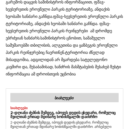
გარემოს დაცვის სამინისტროს ინფორმაციით, ფშავ-
ხევსურეთის ეროვნული პარკის ტერიტორიაზე, ანდაქის
ხეობაში ხანძარი გაჩნდა.ფშავ-ხევსურეთის ეროვნული პარკის
ტერიტორიაზე, ანდაქის ხეობაში ხანძარი გაჩნდა. ფშავ-
ხევსურეთის ეროვნული პარკის რეინჯერები ამ დრომდე
ებრძვიან ხანძარს.სამინისტროს ცნობით, სამაშველო
სამუშაოებში თბილისის, ალგეთისა და ყაზბეგის ეროვნული
პარკის რეინჯერებიც ჩაერთნენ.ტერიტორია ძნელად
მისადგომია, ადგილიდან არ მყარდება სატელეფონო
კავშირი და, შესაბამისად, ხანძრის მასშტაბების შესახებ ზუსტი
ინფორმაცია ამ დროისთვის უცნობია
ᲡᲘᲐᲮᲚᲔᲔᲑᲘ
ᲡᲘᲐᲮᲚᲔᲔᲑᲘ
2-ᲓᲦᲘᲐᲜᲘ ᲫᲔᲑᲜᲘᲡ ᲨᲔᲛᲓᲔᲒ, ᲘᲞᲝᲕᲔᲡ ᲓᲔᲓᲘᲡ ᲪᲮᲔᲓᲐᲠᲘ, ᲠᲝᲛᲔᲚᲘᲪ
ᲨᲕᲘᲚᲗᲐᲜ ᲔᲠᲗᲐᲓ ᲛᲓᲘᲜᲐᲠᲔ ᲮᲝᲑᲘᲡᲬᲧᲐᲚᲨᲘ ᲓᲐᲘᲮᲠᲩᲝ
2-დღიანი ძებნის შემდეგ, იპოვეს დედის ცხედარი, რომელიც
შვილთან ერთად მდინარე ხობისწყალში დაიხრჩო. არსებული