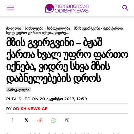
მთავარი
სიახლეები
საზოგადოება
მზის გვირგვინი - ბჟაშ ქართა
ხვალ უფრო ფართო იქნება, ვიდრე...
ᲛᲖᲘᲡ ᲒᲕᲘᲠᲒᲕᲘᲜᲘ – ᲑᲟᲐᲨ
ᲥᲐᲠᲗᲐ ᲮᲕᲐᲚ ᲣᲤᲠᲝ ᲤᲐᲠᲗᲝ
ᲘᲥᲜᲔᲑᲐ, ᲕᲘᲓᲠᲔ ᲡᲮᲕᲐ ᲛᲖᲘᲡ
ᲓᲐᲑᲜᲔᲚᲔᲑᲔᲑᲘᲡ ᲓᲠᲝᲡ
ᲡᲐᲖᲝᲒᲐᲓᲝᲔᲑᲐ
PUBLISHED ON
20 ᲐᲒᲕᲘᲡᲢᲝ 2017, 12:59
BY
ODISHINEWS.GE