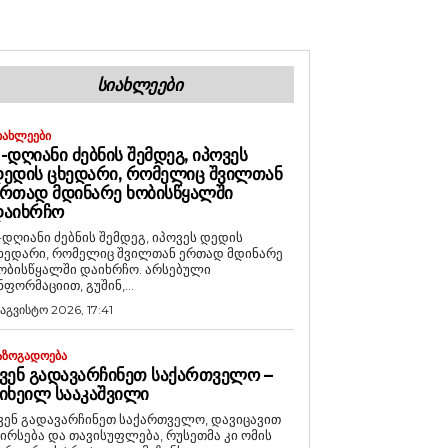
ᲡᲘᲐᲮᲚᲔᲔᲑᲘ
ᲘᲐᲮᲚᲔᲔᲑᲘ
-ᲓᲦᲘᲐᲜᲘ ᲫᲔᲑᲜᲘᲡ ᲨᲔᲛᲓᲔᲒ, ᲘᲞᲝᲕᲔᲡ
ᲔᲓᲘᲡ ᲪᲮᲔᲓᲐᲠᲘ, ᲠᲝᲛᲔᲚᲘᲪ ᲨᲕᲘᲚᲗᲐᲜ
ᲠᲗᲐᲓ ᲛᲓᲘᲜᲐᲠᲔ ᲮᲝᲑᲘᲡᲬᲧᲐᲚᲨᲘ
ᲓᲐᲘᲮᲠᲩᲝ
-დღიანი ძებნის შემდეგ, იპოვეს დედის
ხედარი, რომელიც შვილთან ერთად მდინარე
ობისწყალში დაიხრჩო. არსებული
ნფორმაციით, გუშინ,...
 აგვისტო 2026, 17:41
ᲐᲖᲝᲒᲐᲓᲝᲔᲑᲐ
ᲕᲔᲜ ᲒᲐᲓᲐᲕᲐᲠᲩᲘᲜᲔᲗ ᲡᲐᲥᲐᲠᲗᲕᲔᲚᲝ –
ᲘᲮᲔᲘᲚ ᲡᲐᲐᲙᲐᲨᲕᲘᲚᲘ
ვენ გადავარჩინეთ საქართველო, დავიცავით
ირსება და თავისუფლება, რუსეთმა კი ომის