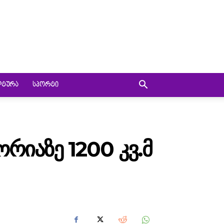
ᲚᲢᲣᲠᲐ
ᲡᲞᲝᲠᲢᲘ
ᲠᲘᲐᲖᲔ 1200 ᲙᲕ.Მ