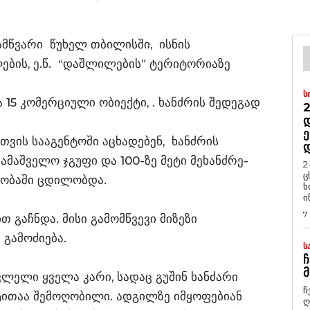
მწვარი წუხელ თბილისში, ისნის
ების, ე.წ. “დაშლილების” ტერიტორიაზე
Ს
15 კომერციული ობიექტი, . ხანძრის შედეგად
2
Დ
Ე
თვის სააგენტოში აცხადებენ, ხანძრის
ამაშველო ჯგუფი და 100-ზე მეტი მეხანძრე-
2
ც
ლობაში ცდილობდა.
ხ
ი
7
ით გაჩნდა. მისი გამომწვევი მიზეზი
 გამოძიება.
Ს
Ჩ
Მ
ვლელი ყველა კარი, სადაც გუშინ ხანძარი
ჩ
ითაა შემოღობილი. ადგილზე იმყოფებიან
ღ