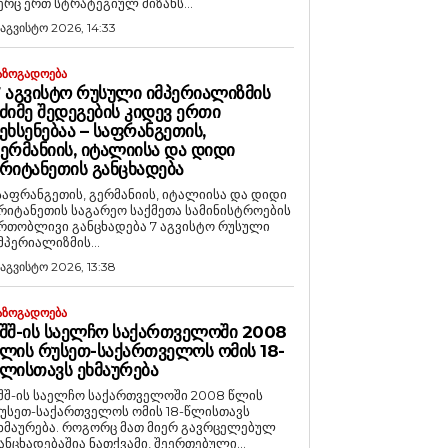
ერც ერთ სტრატეგიულ მიზანს...
 აგვისტო 2026, 14:33
ᲐᲖᲝᲒᲐᲓᲝᲔᲑᲐ
 ᲐᲒᲕᲘᲡᲢᲝ ᲠᲣᲡᲣᲚᲘ ᲘᲛᲞᲔᲠᲘᲐᲚᲘᲖᲛᲘᲡ
ᲫᲘᲛᲔ ᲨᲔᲓᲔᲒᲔᲑᲘᲡ ᲙᲘᲓᲔᲕ ᲔᲠᲗᲘ
ᲔᲮᲡᲔᲜᲔᲑᲐᲐ – ᲡᲐᲤᲠᲐᲜᲒᲔᲗᲘᲡ,
ᲔᲠᲛᲐᲜᲘᲘᲡ, ᲘᲢᲐᲚᲘᲘᲡᲐ ᲓᲐ ᲓᲘᲓᲘ
ᲠᲘᲢᲐᲜᲔᲗᲘᲡ ᲒᲐᲜᲪᲮᲐᲓᲔᲑᲐ
საფრანგეთის, გერმანიის, იტალიისა და დიდი
რიტანეთის საგარეო საქმეთა სამინისტროების
რთობლივი განცხადება 7 აგვისტო რუსული
მპერიალიზმის...
 აგვისტო 2026, 13:38
ᲐᲖᲝᲒᲐᲓᲝᲔᲑᲐ
ᲨᲨ-ᲘᲡ ᲡᲐᲔᲚᲩᲝ ᲡᲐᲥᲐᲠᲗᲕᲔᲚᲝᲨᲘ 2008
ᲚᲘᲡ ᲠᲣᲡᲔᲗ-ᲡᲐᲥᲐᲠᲗᲕᲔᲚᲝᲡ ᲝᲛᲘᲡ 18-
ᲚᲘᲡᲗᲐᲕᲡ ᲔᲮᲛᲐᲣᲠᲔᲑᲐ
შშ-ის საელჩო საქართველოში 2008 წლის
უსეთ-საქართველოს ომის 18-წლისთავს
რება. როგორც მათ მიერ გავრცელებულ
ანცხადებაშია ნათქვამი, შეერთებული...