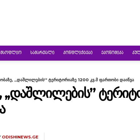
ᲛᲡᲝᲤᲚᲘᲝ
ᲡᲐᲛᲐᲠᲗᲐᲚᲘ
ᲙᲝᲜᲤᲚᲘᲥᲢᲔᲑᲘ
ᲔᲙᲝᲜᲝᲛᲘᲙᲐ
ᲙᲣ
რობაზე, ,,დაშლილების'' ტერიტორიაზე 1200 კვ.მ ფართობი დაიწვა
, ,,ᲓᲐᲨᲚᲘᲚᲔᲑᲘᲡ” ᲢᲔᲠᲘᲢᲝ
Ა
Y
ODISHINEWS.GE