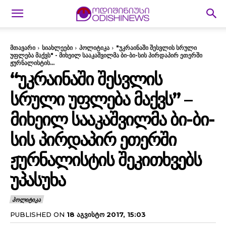
მთავარი
სიახლეები
პოლიტიკა
"უკრაინაში შესვლის სრული
უფლება მაქვს" - მიხეილ სააკაშვილმა ბი-ბი-სის პირდაპირ ეთერში
ჟურნალისტის...
“ᲣᲙᲠᲐᲘᲜᲐᲨᲘ ᲨᲔᲡᲕᲚᲘᲡ
ᲡᲠᲣᲚᲘ ᲣᲤᲚᲔᲑᲐ ᲛᲐᲥᲕᲡ” –
ᲛᲘᲮᲔᲘᲚ ᲡᲐᲐᲙᲐᲨᲕᲘᲚᲛᲐ ᲑᲘ-ᲑᲘ-
ᲡᲘᲡ ᲞᲘᲠᲓᲐᲞᲘᲠ ᲔᲗᲔᲠᲨᲘ
ᲟᲣᲠᲜᲐᲚᲘᲡᲢᲘᲡ ᲨᲔᲙᲘᲗᲮᲕᲔᲑᲡ
ᲣᲞᲐᲡᲣᲮᲐ
ᲞᲝᲚᲘᲢᲘᲙᲐ
PUBLISHED ON
18 ᲐᲒᲕᲘᲡᲢᲝ 2017, 15:03