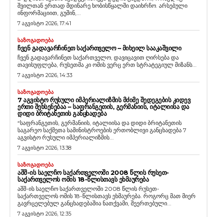
შვილთან ერთად მდინარე ხობისწყალში დაიხრჩო. არსებული
ინფორმაციით, გუშინ,...
7 აგვისტო 2026, 17:41
ᲡᲐᲖᲝᲒᲐᲓᲝᲔᲑᲐ
ᲩᲕᲔᲜ ᲒᲐᲓᲐᲕᲐᲠᲩᲘᲜᲔᲗ ᲡᲐᲥᲐᲠᲗᲕᲔᲚᲝ – ᲛᲘᲮᲔᲘᲚ ᲡᲐᲐᲙᲐᲨᲕᲘᲚᲘ
ჩვენ გადავარჩინეთ საქართველო, დავიცავით ღირსება და
თავისუფლება, რუსეთმა კი ომის ვერც ერთ სტრატეგიულ მიზანს...
7 აგვისტო 2026, 14:33
ᲡᲐᲖᲝᲒᲐᲓᲝᲔᲑᲐ
7 ᲐᲒᲕᲘᲡᲢᲝ ᲠᲣᲡᲣᲚᲘ ᲘᲛᲞᲔᲠᲘᲐᲚᲘᲖᲛᲘᲡ ᲛᲫᲘᲛᲔ ᲨᲔᲓᲔᲒᲔᲑᲘᲡ ᲙᲘᲓᲔᲕ
ᲔᲠᲗᲘ ᲨᲔᲮᲡᲔᲜᲔᲑᲐᲐ – ᲡᲐᲤᲠᲐᲜᲒᲔᲗᲘᲡ, ᲒᲔᲠᲛᲐᲜᲘᲘᲡ, ᲘᲢᲐᲚᲘᲘᲡᲐ ᲓᲐ
ᲓᲘᲓᲘ ᲑᲠᲘᲢᲐᲜᲔᲗᲘᲡ ᲒᲐᲜᲪᲮᲐᲓᲔᲑᲐ
“საფრანგეთის, გერმანიის, იტალიისა და დიდი ბრიტანეთის
საგარეო საქმეთა სამინისტროების ერთობლივი განცხადება 7
აგვისტო რუსული იმპერიალიზმის...
7 აგვისტო 2026, 13:38
ᲡᲐᲖᲝᲒᲐᲓᲝᲔᲑᲐ
ᲐᲨᲨ-ᲘᲡ ᲡᲐᲔᲚᲩᲝ ᲡᲐᲥᲐᲠᲗᲕᲔᲚᲝᲨᲘ 2008 ᲬᲚᲘᲡ ᲠᲣᲡᲔᲗ-
ᲡᲐᲥᲐᲠᲗᲕᲔᲚᲝᲡ ᲝᲛᲘᲡ 18-ᲬᲚᲘᲡᲗᲐᲕᲡ ᲔᲮᲛᲐᲣᲠᲔᲑᲐ
აშშ-ის საელჩო საქართველოში 2008 წლის რუსეთ-
საქართველოს ომის 18-წლისთავს ეხმაურება. როგორც მათ მიერ
გავრცელებულ განცხადებაშია ნათქვამი, შეერთებული...
7 აგვისტო 2026, 12:35