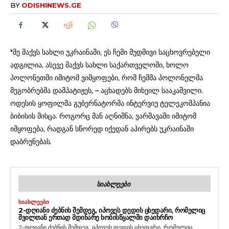
BY
ODISHINEWS.GE
"მე მაქვს სახლი უკრაინაში, ეს ჩემი მუდმივი საცხოვრებელი
ადგილია, ასევე მაქვს სახლი საქართველოში, ხოლო
პოლონეთში იმიტომ ვიმყოფები, რომ ჩემმა პოლონელმა
მეგობრებმა დამპატიჟეს, – აცხადებს მიხეილ სააკაშვილი.
ოდესის ყოფილმა გუბერნატორმა ინტერვიუ ტელეკომპანია
ბიბისის მისცა. როგორც მან აღნიშნა, ვარშავაში იმიტომ
იმყოფება, რადგან სწორედ იქედან აპირებს უკრაინაში
დაბრუნებას.
ᲡᲘᲐᲮᲚᲔᲔᲑᲘ
ᲡᲘᲐᲮᲚᲔᲔᲑᲘ
2-ᲓᲦᲘᲐᲜᲘ ᲫᲔᲑᲜᲘᲡ ᲨᲔᲛᲓᲔᲒ, ᲘᲞᲝᲕᲔᲡ ᲓᲔᲓᲘᲡ ᲪᲮᲔᲓᲐᲠᲘ, ᲠᲝᲛᲔᲚᲘᲪ
ᲨᲕᲘᲚᲗᲐᲜ ᲔᲠᲗᲐᲓ ᲛᲓᲘᲜᲐᲠᲔ ᲮᲝᲑᲘᲡᲬᲧᲐᲚᲨᲘ ᲓᲐᲘᲮᲠᲩᲝ
2-დღიანი ძებნის შემდეგ, იპოვეს დედის ცხედარი, რომელიც