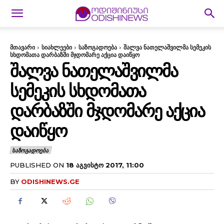
მთავარი
სიახლეები
საზოგადოება
შალვა ნათელაშვილმა სემეკის
სხდომათა დარბაზში მჯდომარე აქცია დაიწყო
ᲨᲐᲚᲕᲐ ᲜᲐᲗᲔᲚᲐᲨᲕᲘᲚᲛᲐ
ᲡᲔᲛᲔᲙᲘᲡ ᲡᲮᲓᲝᲛᲐᲗᲐ
ᲓᲐᲠᲑᲐᲖᲨᲘ ᲛᲯᲓᲝᲛᲐᲠᲔ ᲐᲥᲪᲘᲐ
ᲓᲐᲘᲬᲧᲝ
ᲡᲐᲖᲝᲒᲐᲓᲝᲔᲑᲐ
PUBLISHED ON
18 ᲐᲒᲕᲘᲡᲢᲝ 2017, 11:00
BY
ODISHINEWS.GE