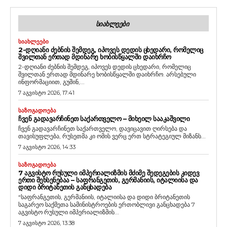
ᲡᲘᲐᲮᲚᲔᲔᲑᲘ
ᲡᲘᲐᲮᲚᲔᲔᲑᲘ
2-ᲓᲦᲘᲐᲜᲘ ᲫᲔᲑᲜᲘᲡ ᲨᲔᲛᲓᲔᲒ, ᲘᲞᲝᲕᲔᲡ ᲓᲔᲓᲘᲡ ᲪᲮᲔᲓᲐᲠᲘ, ᲠᲝᲛᲔᲚᲘᲪ
ᲨᲕᲘᲚᲗᲐᲜ ᲔᲠᲗᲐᲓ ᲛᲓᲘᲜᲐᲠᲔ ᲮᲝᲑᲘᲡᲬᲧᲐᲚᲨᲘ ᲓᲐᲘᲮᲠᲩᲝ
2-დღიანი ძებნის შემდეგ, იპოვეს დედის ცხედარი, რომელიც
შვილთან ერთად მდინარე ხობისწყალში დაიხრჩო. არსებული
ინფორმაციით, გუშინ,...
7 აგვისტო 2026, 17:41
ᲡᲐᲖᲝᲒᲐᲓᲝᲔᲑᲐ
ᲩᲕᲔᲜ ᲒᲐᲓᲐᲕᲐᲠᲩᲘᲜᲔᲗ ᲡᲐᲥᲐᲠᲗᲕᲔᲚᲝ – ᲛᲘᲮᲔᲘᲚ ᲡᲐᲐᲙᲐᲨᲕᲘᲚᲘ
ჩვენ გადავარჩინეთ საქართველო, დავიცავით ღირსება და
თავისუფლება, რუსეთმა კი ომის ვერც ერთ სტრატეგიულ მიზანს...
7 აგვისტო 2026, 14:33
ᲡᲐᲖᲝᲒᲐᲓᲝᲔᲑᲐ
7 ᲐᲒᲕᲘᲡᲢᲝ ᲠᲣᲡᲣᲚᲘ ᲘᲛᲞᲔᲠᲘᲐᲚᲘᲖᲛᲘᲡ ᲛᲫᲘᲛᲔ ᲨᲔᲓᲔᲒᲔᲑᲘᲡ ᲙᲘᲓᲔᲕ
ᲔᲠᲗᲘ ᲨᲔᲮᲡᲔᲜᲔᲑᲐᲐ – ᲡᲐᲤᲠᲐᲜᲒᲔᲗᲘᲡ, ᲒᲔᲠᲛᲐᲜᲘᲘᲡ, ᲘᲢᲐᲚᲘᲘᲡᲐ ᲓᲐ
ᲓᲘᲓᲘ ᲑᲠᲘᲢᲐᲜᲔᲗᲘᲡ ᲒᲐᲜᲪᲮᲐᲓᲔᲑᲐ
“საფრანგეთის, გერმანიის, იტალიისა და დიდი ბრიტანეთის
საგარეო საქმეთა სამინისტროების ერთობლივი განცხადება 7
აგვისტო რუსული იმპერიალიზმის...
7 აგვისტო 2026, 13:38