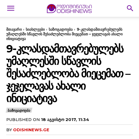
მთავარი
სიახლეები
საზოგადოება
9-კლასდამთავრებულებს
უმაღლესში სწავლის შესაძლებლობა მიეცემათ – ჯეჯელავას ახალი
ინიციატივა
9-ᲙᲚᲐᲡᲓᲐᲛᲗᲐᲕᲠᲔᲑᲣᲚᲔᲑᲡ
ᲣᲛᲐᲦᲚᲔᲡᲨᲘ ᲡᲬᲐᲕᲚᲘᲡ
ᲨᲔᲡᲐᲫᲚᲔᲑᲚᲝᲑᲐ ᲛᲘᲔᲪᲔᲛᲐᲗ –
ᲯᲔᲯᲔᲚᲐᲕᲐᲡ ᲐᲮᲐᲚᲘ
ᲘᲜᲘᲪᲘᲐᲢᲘᲕᲐ
ᲡᲐᲖᲝᲒᲐᲓᲝᲔᲑᲐ
PUBLISHED ON
18 ᲐᲒᲕᲘᲡᲢᲝ 2017, 11:34
BY
ODISHINEWS.GE