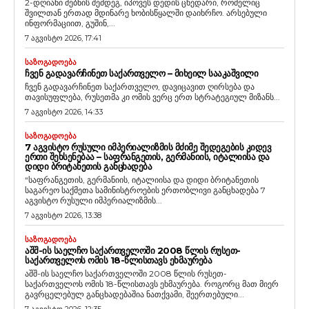
2-დღიანი ძებნის შემდეგ, იპოვეს დედის ცხედარი, რომელიც
შვილთან ერთად მდინარე ხობისწყალში დაიხრჩო. არსებული
ინფორმაციით, გუშინ,...
7 აგვისტო 2026, 17:41
ᲡᲐᲖᲝᲒᲐᲓᲝᲔᲑᲐ
ᲩᲕᲔᲜ ᲒᲐᲓᲐᲕᲐᲠᲩᲘᲜᲔᲗ ᲡᲐᲥᲐᲠᲗᲕᲔᲚᲝ – ᲛᲘᲮᲔᲘᲚ ᲡᲐᲐᲙᲐᲨᲕᲘᲚᲘ
ჩვენ გადავარჩინეთ საქართველო, დავიცავით ღირსება და
თავისუფლება, რუსეთმა კი ომის ვერც ერთ სტრატეგიულ მიზანს...
7 აგვისტო 2026, 14:33
ᲡᲐᲖᲝᲒᲐᲓᲝᲔᲑᲐ
7 ᲐᲒᲕᲘᲡᲢᲝ ᲠᲣᲡᲣᲚᲘ ᲘᲛᲞᲔᲠᲘᲐᲚᲘᲖᲛᲘᲡ ᲛᲫᲘᲛᲔ ᲨᲔᲓᲔᲒᲔᲑᲘᲡ ᲙᲘᲓᲔᲕ
ᲔᲠᲗᲘ ᲨᲔᲮᲡᲔᲜᲔᲑᲐᲐ – ᲡᲐᲤᲠᲐᲜᲒᲔᲗᲘᲡ, ᲒᲔᲠᲛᲐᲜᲘᲘᲡ, ᲘᲢᲐᲚᲘᲘᲡᲐ ᲓᲐ
ᲓᲘᲓᲘ ᲑᲠᲘᲢᲐᲜᲔᲗᲘᲡ ᲒᲐᲜᲪᲮᲐᲓᲔᲑᲐ
“საფრანგეთის, გერმანიის, იტალიისა და დიდი ბრიტანეთის
საგარეო საქმეთა სამინისტროების ერთობლივი განცხადება 7
აგვისტო რუსული იმპერიალიზმის...
7 აგვისტო 2026, 13:38
ᲡᲐᲖᲝᲒᲐᲓᲝᲔᲑᲐ
ᲐᲨᲨ-ᲘᲡ ᲡᲐᲔᲚᲩᲝ ᲡᲐᲥᲐᲠᲗᲕᲔᲚᲝᲨᲘ 2008 ᲬᲚᲘᲡ ᲠᲣᲡᲔᲗ-
ᲡᲐᲥᲐᲠᲗᲕᲔᲚᲝᲡ ᲝᲛᲘᲡ 18-ᲬᲚᲘᲡᲗᲐᲕᲡ ᲔᲮᲛᲐᲣᲠᲔᲑᲐ
აშშ-ის საელჩო საქართველოში 2008 წლის რუსეთ-
საქართველოს ომის 18-წლისთავს ეხმაურება. როგორც მათ მიერ
გავრცელებულ განცხადებაშია ნათქვამი, შეერთებული...
7 აგვისტო 2026, 12:35