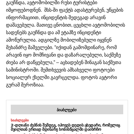
გაუჩნდა,
ავტომობილში რუსი ტურისტები
იმყოფებოდნენ.
შსს-ში ფაქტს ადასტურებენ, უწყების
ინფორმაციით, ინციდენტის შედეგად არავინ
დაშავებულა. მათივე ცნობით, ცეცხლი ავტომობილის
სადენებს გაუჩნდა და ამ ეტაპზე ინციდენტი
ამოწურულია.
ადგილზე მობილიზებული იყვნენ
მეხანძრე მაშველები.
”იქიდან გამომდინარე, რომ
არავინ იყო მომჩივანი და დაზარალებული, საქმეზე
ძიება არ დაწყებულა,” – აცხადებენ შინაგან საქმეთა
სამინისტროში.
შემთხვევის ამსახველი ფოტოები
სოციალურ ქსელში გავრცელდა. ფოტოს ავტორი
გურამ შეროზიაა.
ᲡᲘᲐᲮᲚᲔᲔᲑᲘ
ᲡᲘᲐᲮᲚᲔᲔᲑᲘ
2-ᲓᲦᲘᲐᲜᲘ ᲫᲔᲑᲜᲘᲡ ᲨᲔᲛᲓᲔᲒ, ᲘᲞᲝᲕᲔᲡ ᲓᲔᲓᲘᲡ ᲪᲮᲔᲓᲐᲠᲘ, ᲠᲝᲛᲔᲚᲘᲪ
ᲨᲕᲘᲚᲗᲐᲜ ᲔᲠᲗᲐᲓ ᲛᲓᲘᲜᲐᲠᲔ ᲮᲝᲑᲘᲡᲬᲧᲐᲚᲨᲘ ᲓᲐᲘᲮᲠᲩᲝ