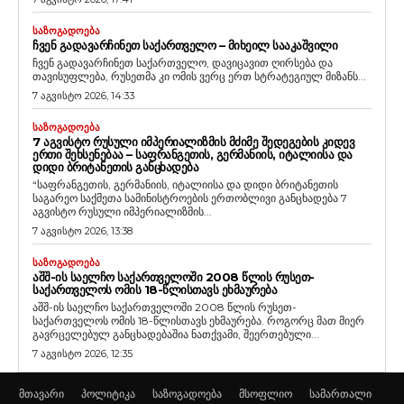
ᲡᲐᲖᲝᲒᲐᲓᲝᲔᲑᲐ
ᲩᲕᲔᲜ ᲒᲐᲓᲐᲕᲐᲠᲩᲘᲜᲔᲗ ᲡᲐᲥᲐᲠᲗᲕᲔᲚᲝ – ᲛᲘᲮᲔᲘᲚ ᲡᲐᲐᲙᲐᲨᲕᲘᲚᲘ
ჩვენ გადავარჩინეთ საქართველო, დავიცავით ღირსება და
თავისუფლება, რუსეთმა კი ომის ვერც ერთ სტრატეგიულ მიზანს...
7 აგვისტო 2026, 14:33
ᲡᲐᲖᲝᲒᲐᲓᲝᲔᲑᲐ
7 ᲐᲒᲕᲘᲡᲢᲝ ᲠᲣᲡᲣᲚᲘ ᲘᲛᲞᲔᲠᲘᲐᲚᲘᲖᲛᲘᲡ ᲛᲫᲘᲛᲔ ᲨᲔᲓᲔᲒᲔᲑᲘᲡ ᲙᲘᲓᲔᲕ
ᲔᲠᲗᲘ ᲨᲔᲮᲡᲔᲜᲔᲑᲐᲐ – ᲡᲐᲤᲠᲐᲜᲒᲔᲗᲘᲡ, ᲒᲔᲠᲛᲐᲜᲘᲘᲡ, ᲘᲢᲐᲚᲘᲘᲡᲐ ᲓᲐ
ᲓᲘᲓᲘ ᲑᲠᲘᲢᲐᲜᲔᲗᲘᲡ ᲒᲐᲜᲪᲮᲐᲓᲔᲑᲐ
“საფრანგეთის, გერმანიის, იტალიისა და დიდი ბრიტანეთის
საგარეო საქმეთა სამინისტროების ერთობლივი განცხადება 7
აგვისტო რუსული იმპერიალიზმის...
7 აგვისტო 2026, 13:38
ᲡᲐᲖᲝᲒᲐᲓᲝᲔᲑᲐ
ᲐᲨᲨ-ᲘᲡ ᲡᲐᲔᲚᲩᲝ ᲡᲐᲥᲐᲠᲗᲕᲔᲚᲝᲨᲘ 2008 ᲬᲚᲘᲡ ᲠᲣᲡᲔᲗ-
ᲡᲐᲥᲐᲠᲗᲕᲔᲚᲝᲡ ᲝᲛᲘᲡ 18-ᲬᲚᲘᲡᲗᲐᲕᲡ ᲔᲮᲛᲐᲣᲠᲔᲑᲐ
აშშ-ის საელჩო საქართველოში 2008 წლის რუსეთ-
საქართველოს ომის 18-წლისთავს ეხმაურება. როგორც მათ მიერ
გავრცელებულ განცხადებაშია ნათქვამი, შეერთებული...
7 აგვისტო 2026, 12:35
მთავარი
პოლიტიკა
საზოგადოება
მსოფლიო
სამართალი