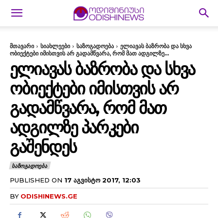
მთავარი
სიახლეები
საზოგადოება
ელიავას ბაზრობა და სხვა
ობიექტები იმისთვის არ გადამწვარა, რომ მათ ადგილზე...
ᲔᲚᲘᲐᲕᲐᲡ ᲑᲐᲖᲠᲝᲑᲐ ᲓᲐ ᲡᲮᲕᲐ
ᲝᲑᲘᲔᲥᲢᲔᲑᲘ ᲘᲛᲘᲡᲗᲕᲘᲡ ᲐᲠ
ᲒᲐᲓᲐᲛᲬᲕᲐᲠᲐ, ᲠᲝᲛ ᲛᲐᲗ
ᲐᲓᲒᲘᲚᲖᲔ ᲞᲐᲠᲙᲔᲑᲘ
ᲒᲐᲨᲔᲜᲓᲔᲡ
ᲡᲐᲖᲝᲒᲐᲓᲝᲔᲑᲐ
PUBLISHED ON
17 ᲐᲒᲕᲘᲡᲢᲝ 2017, 12:03
BY
ODISHINEWS.GE