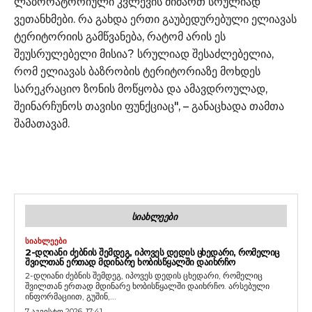
ლაბორატორიული კვლევის მიმართ სრულიად
ვეთანხმები. რა გახდა ერთი გაუბედურებული ელიავას
ტერიტორიის გამწვანება, რატომ არის ეს
შეუსრულებელი მისია? სრულიად შესაძლებელია,
რომ ელიავას ბაზრობის ტერიტორიაზე მოხდეს
სარეკრაციო ზონის მოწყობა და ამავდროულად,
შეინარჩუნოს თავისი ფუნქციაც", – განაცხადა თამთა
შამათავამ.
ᲡᲘᲐᲮᲚᲔᲔᲑᲘ
ᲡᲘᲐᲮᲚᲔᲔᲑᲘ
2-ᲓᲦᲘᲐᲜᲘ ᲫᲔᲑᲜᲘᲡ ᲨᲔᲛᲓᲔᲒ, ᲘᲞᲝᲕᲔᲡ ᲓᲔᲓᲘᲡ ᲪᲮᲔᲓᲐᲠᲘ, ᲠᲝᲛᲔᲚᲘᲪ
ᲨᲕᲘᲚᲗᲐᲜ ᲔᲠᲗᲐᲓ ᲛᲓᲘᲜᲐᲠᲔ ᲮᲝᲑᲘᲡᲬᲧᲐᲚᲨᲘ ᲓᲐᲘᲮᲠᲩᲝ
2-დღიანი ძებნის შემდეგ, იპოვეს დედის ცხედარი, რომელიც
შვილთან ერთად მდინარე ხობისწყალში დაიხრჩო. არსებული
ინფორმაციით, გუშინ,...
7 აგვისტო 2026, 17:41