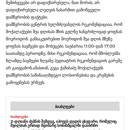
შემთხვევები არ დაფიქსირებულა, მათ შორის, არ
დაფიქსირებულა ლეღვის ნახარშით გამოწვეული
დამწვრობის ფაქტები.
დამწვრობის ცენტრის ხელმძღვანელის რეკომენდაციაა, რომ
მოქალაქეები შუა დღისას მზის გულზე ხანგრძლივად ყოფნას
მოეროდონ. განსაკუთრებით მოერიდონ შუა დღის მზეზე
ყოფნას ბავშვები და მოხუცები. საუბარია 11:00-დან 17:00
საათამდე პერიოდზე. მისი რეკომენდაციაა, რომ მშობლებმა
წლამდე ბავშვები ზღვაზე პედიატრის რეკომენდაციის გარეშე
არ გაიყვანონ.ამასთან, გუგა ქაშიბაძე მოქალაქეებს
დამწვრობის საწინააღმდეგო ლოსიონებისა და კრემების
გამოყენებას ურჩევს.
ᲡᲘᲐᲮᲚᲔᲔᲑᲘ
ᲡᲘᲐᲮᲚᲔᲔᲑᲘ
2-ᲓᲦᲘᲐᲜᲘ ᲫᲔᲑᲜᲘᲡ ᲨᲔᲛᲓᲔᲒ, ᲘᲞᲝᲕᲔᲡ ᲓᲔᲓᲘᲡ ᲪᲮᲔᲓᲐᲠᲘ, ᲠᲝᲛᲔᲚᲘᲪ
ᲨᲕᲘᲚᲗᲐᲜ ᲔᲠᲗᲐᲓ ᲛᲓᲘᲜᲐᲠᲔ ᲮᲝᲑᲘᲡᲬᲧᲐᲚᲨᲘ ᲓᲐᲘᲮᲠᲩᲝ