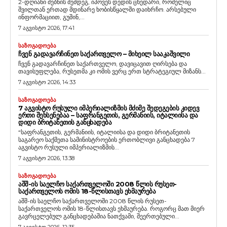
2-დღიანი ძებნის შემდეგ, იპოვეს დედის ცხედარი, რომელიც
შვილთან ერთად მდინარე ხობისწყალში დაიხრჩო. არსებული
ინფორმაციით, გუშინ,...
7 აგვისტო 2026, 17:41
ᲡᲐᲖᲝᲒᲐᲓᲝᲔᲑᲐ
ᲩᲕᲔᲜ ᲒᲐᲓᲐᲕᲐᲠᲩᲘᲜᲔᲗ ᲡᲐᲥᲐᲠᲗᲕᲔᲚᲝ – ᲛᲘᲮᲔᲘᲚ ᲡᲐᲐᲙᲐᲨᲕᲘᲚᲘ
ჩვენ გადავარჩინეთ საქართველო, დავიცავით ღირსება და
თავისუფლება, რუსეთმა კი ომის ვერც ერთ სტრატეგიულ მიზანს...
7 აგვისტო 2026, 14:33
ᲡᲐᲖᲝᲒᲐᲓᲝᲔᲑᲐ
7 ᲐᲒᲕᲘᲡᲢᲝ ᲠᲣᲡᲣᲚᲘ ᲘᲛᲞᲔᲠᲘᲐᲚᲘᲖᲛᲘᲡ ᲛᲫᲘᲛᲔ ᲨᲔᲓᲔᲒᲔᲑᲘᲡ ᲙᲘᲓᲔᲕ
ᲔᲠᲗᲘ ᲨᲔᲮᲡᲔᲜᲔᲑᲐᲐ – ᲡᲐᲤᲠᲐᲜᲒᲔᲗᲘᲡ, ᲒᲔᲠᲛᲐᲜᲘᲘᲡ, ᲘᲢᲐᲚᲘᲘᲡᲐ ᲓᲐ
ᲓᲘᲓᲘ ᲑᲠᲘᲢᲐᲜᲔᲗᲘᲡ ᲒᲐᲜᲪᲮᲐᲓᲔᲑᲐ
“საფრანგეთის, გერმანიის, იტალიისა და დიდი ბრიტანეთის
საგარეო საქმეთა სამინისტროების ერთობლივი განცხადება 7
აგვისტო რუსული იმპერიალიზმის...
7 აგვისტო 2026, 13:38
ᲡᲐᲖᲝᲒᲐᲓᲝᲔᲑᲐ
ᲐᲨᲨ-ᲘᲡ ᲡᲐᲔᲚᲩᲝ ᲡᲐᲥᲐᲠᲗᲕᲔᲚᲝᲨᲘ 2008 ᲬᲚᲘᲡ ᲠᲣᲡᲔᲗ-
ᲡᲐᲥᲐᲠᲗᲕᲔᲚᲝᲡ ᲝᲛᲘᲡ 18-ᲬᲚᲘᲡᲗᲐᲕᲡ ᲔᲮᲛᲐᲣᲠᲔᲑᲐ
აშშ-ის საელჩო საქართველოში 2008 წლის რუსეთ-
საქართველოს ომის 18-წლისთავს ეხმაურება. როგორც მათ მიერ
გავრცელებულ განცხადებაშია ნათქვამი, შეერთებული...
7 აგვისტო 2026, 12:35