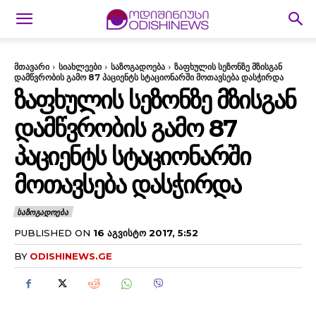
მთავარი
სიახლეები
საზოგადოება
ზაფხულის სეზონზე მზისგან
დამწვრობის გამო 87 პაციენტს სტაციონარში მოთავსება დასჭირდა
ᲖᲐᲤᲮᲣᲚᲘᲡ ᲡᲔᲖᲝᲜᲖᲔ ᲛᲖᲘᲡᲒᲐᲜ
ᲓᲐᲛᲬᲕᲠᲝᲑᲘᲡ ᲒᲐᲛᲝ 87
ᲞᲐᲪᲘᲔᲜᲢᲡ ᲡᲢᲐᲪᲘᲝᲜᲐᲠᲨᲘ
ᲛᲝᲗᲐᲕᲡᲔᲑᲐ ᲓᲐᲡᲭᲘᲠᲓᲐ
ᲡᲐᲖᲝᲒᲐᲓᲝᲔᲑᲐ
PUBLISHED ON
16 ᲐᲒᲕᲘᲡᲢᲝ 2017, 5:52
BY
ODISHINEWS.GE