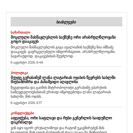
ᲡᲘᲐᲮᲚᲔᲔᲑᲘ
ᲡᲐᲛᲐᲠᲗᲐᲚᲘ
ᲛᲝᲙᲚᲣᲚᲘ ᲛᲐᲡᲬᲐᲕᲚᲔᲑᲚᲘᲡ ᲡᲐᲥᲛᲔᲖᲔ ᲝᲠᲘ ᲐᲠᲐᲡᲠᲣᲚᲬᲚᲝᲕᲐᲜᲘ
ᲒᲝᲒᲝ ᲓᲐᲐᲙᲐᲕᲔᲡ
მოკლული მასწავლებლის გიგა ავალიანის საქმეზე ნია იმნაძე
დააკავეს. გავრცელებული ინფორმაციით, არასრულწლოვანი,
სავარაუდოდ, დაკავებისას შეუძლოდ...
6 აგვისტო 2026, 6:46
ᲞᲝᲚᲘᲢᲘᲙᲐ
ᲛᲔᲣᲤᲔ ᲒᲔᲠᲐᲡᲘᲛᲔᲛ ᲚᲐᲜᲐ ᲚᲐᲢᲐᲠᲘᲐᲡ ᲝᲯᲐᲮᲘᲡ ᲬᲔᲕᲠᲔᲑᲡ ᲡᲐᲮᲚᲨᲘ
ᲛᲘᲣᲡᲐᲛᲫᲘᲛᲠᲐ ᲓᲐ ᲞᲐᲜᲐᲨᲕᲘᲓᲘ ᲐᲦᲐᲕᲚᲘᲜᲐ
ზუგდიდისა და ცაიშის მიტროპოლიტი გერასიმე ეპარქიის
სამღვდელოებასთან ერთად იმყოფებოდა ლანა ლატარიას
სახლში, მის ოჯახს...
6 აგვისტო 2026, 6:17
ᲙᲝᲜᲤᲚᲘᲥᲢᲔᲑᲘ
ᲐᲤᲔᲗᲥᲔᲑᲐ, ᲝᲠᲘ ᲡᲐᲤᲚᲐᲕᲘ ᲓᲐ ᲠᲣᲡᲘ ᲒᲔᲜᲔᲠᲚᲘᲡ ᲡᲐᲘᲓᲣᲛᲚᲝ
ᲓᲐᲙᲠᲫᲐᲚᲕᲐ
ვინ იყო იგორ ერუსალიმოვი და რატომ უკავშირებენ მის
სიკვდილს მოსკოვის რესტორან Balzi Rossi-ზე მოწყობილ...