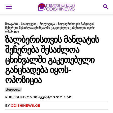
მთავარი
სიახლეები
პოლიტიკა
ზალბერისთვის მანდატის
შეჩერება შესაძლოა ცხინვალში გაკეთებული განცხადება იყოს-
ოპოზიცია
ᲖᲐᲚᲑᲔᲠᲘᲡᲗᲕᲘᲡ ᲛᲐᲜᲓᲐᲢᲘᲡ
ᲨᲔᲩᲔᲠᲔᲑᲐ ᲨᲔᲡᲐᲫᲚᲝᲐ
ᲪᲮᲘᲜᲕᲐᲚᲨᲘ ᲒᲐᲙᲔᲗᲔᲑᲣᲚᲘ
ᲒᲐᲜᲪᲮᲐᲓᲔᲑᲐ ᲘᲧᲝᲡ-
ᲝᲞᲝᲖᲘᲪᲘᲐ
ᲞᲝᲚᲘᲢᲘᲙᲐ
PUBLISHED ON
16 ᲐᲒᲕᲘᲡᲢᲝ 2017, 5:30
BY
ODISHINEWS.GE