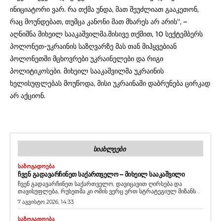
ინიციატორი ვარ. რა თქმა უნდა, მათ შეუძლიათ გააკეთონ,
რაც მოუნდებათ, თუმცა კანონი მათ მხარეს არ არის“, –
აღნიშნა მიხეილ სააკაშვილმა.მისივე თქმით, 10 სექტემბერს
პოლონეთ-უკრაინის საზღვარზე მას თან მიჰყვებიან
პოლონეთში მცხოვრები უკრაინელები და რიგი
პოლიტიკოსები. მიხეილ სააკაშვილმა უკრაინის
ხელისუფლებას მოუწოდა, მისი უკრაინაში დაბრუნება ცირკად
არ აქციონ.
ᲡᲘᲐᲮᲚᲔᲔᲑᲘ
ᲡᲐᲖᲝᲒᲐᲓᲝᲔᲑᲐ
ᲩᲕᲔᲜ ᲒᲐᲓᲐᲕᲐᲠᲩᲘᲜᲔᲗ ᲡᲐᲥᲐᲠᲗᲕᲔᲚᲝ – ᲛᲘᲮᲔᲘᲚ ᲡᲐᲐᲙᲐᲨᲕᲘᲚᲘ
ჩვენ გადავარჩინეთ საქართველო, დავიცავით ღირსება და
თავისუფლება, რუსეთმა კი ომის ვერც ერთ სტრატეგიულ მიზანს...
7 აგვისტო 2026, 14:33
ᲡᲐᲖᲝᲒᲐᲓᲝᲔᲑᲐ