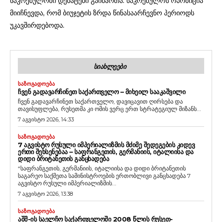
საკრებულოში დებატები გაიმართა. საკრებულოს ოპოზიცია
მიიჩნევდა, რომ ბიუჯეტის ზრდა წინასაარჩევნო პერიოდს
უკავშირდებოდა.
ᲡᲘᲐᲮᲚᲔᲔᲑᲘ
ᲡᲐᲖᲝᲒᲐᲓᲝᲔᲑᲐ
ᲩᲕᲔᲜ ᲒᲐᲓᲐᲕᲐᲠᲩᲘᲜᲔᲗ ᲡᲐᲥᲐᲠᲗᲕᲔᲚᲝ – ᲛᲘᲮᲔᲘᲚ ᲡᲐᲐᲙᲐᲨᲕᲘᲚᲘ
ჩვენ გადავარჩინეთ საქართველო, დავიცავით ღირსება და
თავისუფლება, რუსეთმა კი ომის ვერც ერთ სტრატეგიულ მიზანს...
7 აგვისტო 2026, 14:33
ᲡᲐᲖᲝᲒᲐᲓᲝᲔᲑᲐ
7 ᲐᲒᲕᲘᲡᲢᲝ ᲠᲣᲡᲣᲚᲘ ᲘᲛᲞᲔᲠᲘᲐᲚᲘᲖᲛᲘᲡ ᲛᲫᲘᲛᲔ ᲨᲔᲓᲔᲒᲔᲑᲘᲡ ᲙᲘᲓᲔᲕ
ᲔᲠᲗᲘ ᲨᲔᲮᲡᲔᲜᲔᲑᲐᲐ – ᲡᲐᲤᲠᲐᲜᲒᲔᲗᲘᲡ, ᲒᲔᲠᲛᲐᲜᲘᲘᲡ, ᲘᲢᲐᲚᲘᲘᲡᲐ ᲓᲐ
ᲓᲘᲓᲘ ᲑᲠᲘᲢᲐᲜᲔᲗᲘᲡ ᲒᲐᲜᲪᲮᲐᲓᲔᲑᲐ
“საფრანგეთის, გერმანიის, იტალიისა და დიდი ბრიტანეთის
საგარეო საქმეთა სამინისტროების ერთობლივი განცხადება 7
აგვისტო რუსული იმპერიალიზმის...
7 აგვისტო 2026, 13:38
ᲡᲐᲖᲝᲒᲐᲓᲝᲔᲑᲐ
ᲐᲨᲨ-ᲘᲡ ᲡᲐᲔᲚᲩᲝ ᲡᲐᲥᲐᲠᲗᲕᲔᲚᲝᲨᲘ 2008 ᲬᲚᲘᲡ ᲠᲣᲡᲔᲗ-