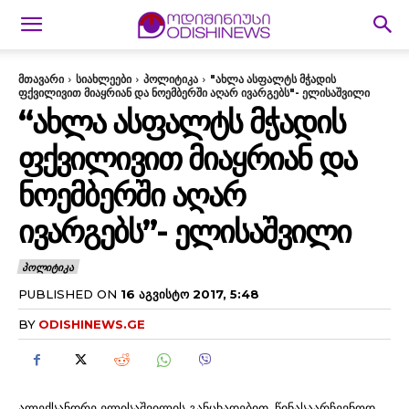
მთავარი
სიახლეები
პოლიტიკა
"ახლა ასფალტს მჭადის
ფქვილივით მიაყრიან და ნოემბერში აღარ ივარგებს"- ელისაშვილი
“ᲐᲮᲚᲐ ᲐᲡᲤᲐᲚᲢᲡ ᲛᲭᲐᲓᲘᲡ
ᲤᲥᲕᲘᲚᲘᲕᲘᲗ ᲛᲘᲐᲧᲠᲘᲐᲜ ᲓᲐ
ᲜᲝᲔᲛᲑᲔᲠᲨᲘ ᲐᲦᲐᲠ
ᲘᲕᲐᲠᲒᲔᲑᲡ”- ᲔᲚᲘᲡᲐᲨᲕᲘᲚᲘ
ᲞᲝᲚᲘᲢᲘᲙᲐ
PUBLISHED ON
16 ᲐᲒᲕᲘᲡᲢᲝ 2017, 5:48
BY
ODISHINEWS.GE
ალექსანდრე ელისაშვილის განცხადებით, წინასაარჩევნოდ