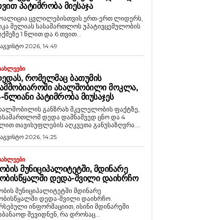
ᲕᲘᲗ ᲞᲐᲢᲘᲛᲠᲝᲑᲐ ᲛᲘᲔᲡᲐᲯᲐ
ოალიცია ცვლილებისთვის ერთ-ერთ ლიდერს,
იკა მელიას სასამართლოს უპატივცემულობის
აქმეზე 1 წლით და 6 თვით...
 აგვისტო 2026, 14:49
ᲘᲐᲮᲚᲔᲔᲑᲘ
ᲔᲓᲐᲡ, ᲠᲝᲛᲔᲚᲛᲐᲪ ᲑᲐᲗᲣᲛᲘᲡ
ᲐᲛᲨᲝᲑᲘᲐᲠᲝᲨᲘ ᲐᲮᲐᲚᲨᲝᲑᲘᲚᲘ ᲛᲝᲙᲚᲐ,
-ᲬᲚᲘᲐᲜᲘ ᲞᲐᲢᲘᲛᲠᲝᲑᲐ ᲛᲘᲣᲡᲐᲯᲔᲡ
ხალშობილის განზრახ მკვლელობის ფაქტზე,
ასამართლომ დედა დამნაშვედ ცნო და 4
ლით თავისუფლების აღკვეთა განუსაზღვრა....
 აგვისტო 2026, 14:25
ᲘᲐᲮᲚᲔᲔᲑᲘ
ᲝᲑᲘᲡ ᲛᲣᲜᲘᲪᲘᲞᲐᲚᲘᲢᲔᲢᲨᲘ, ᲛᲓᲘᲜᲐᲠᲔ
ᲝᲑᲘᲡᲬᲧᲐᲚᲨᲘ ᲓᲔᲓᲐ-ᲨᲕᲘᲚᲘ ᲓᲐᲘᲮᲠᲩᲝ
ობის მუნიციპალიტეტში მდინარე
ობისწყალში დედა-შვილი დაიხრჩო.
რსებული ინფორმაციით, ისინი მდინარეში
აბანაოდ შევიდნენ, რა დროსაც...