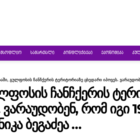
ᲛᲡᲝᲤᲚᲘᲝ
ᲡᲐᲛᲐᲠᲗᲐᲚᲘ
ᲙᲝᲜᲤᲚᲘᲥᲢᲔᲑᲘ
ᲔᲙᲝᲜᲝᲛᲘᲙᲐ
ᲙᲣ
აში, გულფოსის ჩანჩქერის ტერიტორიაზე ცხედარი იპოვეს. ვარაუდობენ
ᲚᲤᲝᲡᲘᲡ ᲩᲐᲜᲩᲥᲔᲠᲘᲡ ᲢᲔᲠ
 ᲕᲐᲠᲐᲣᲓᲝᲑᲔᲜ, ᲠᲝᲛ ᲘᲒᲘ 
ᲘᲙᲐ ᲑᲔᲒᲐᲫᲔᲐ …