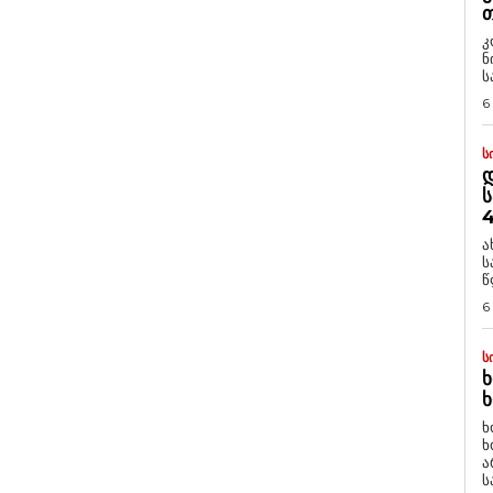
Თ
კ
ნ
ს
6
Ს
Დ
Ს
4
ა
ს
წ
6
Ს
Ხ
Ხ
ხ
ხ
ა
ს