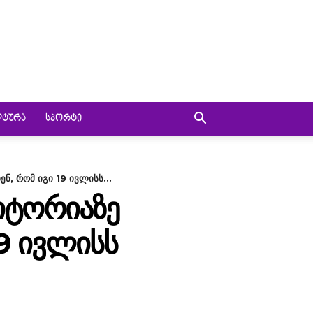
ᲚᲢᲣᲠᲐ
ᲡᲞᲝᲠᲢᲘ
, რომ იგი 19 ივლისს...
ᲘᲢᲝᲠᲘᲐᲖᲔ
19 ᲘᲕᲚᲘᲡᲡ