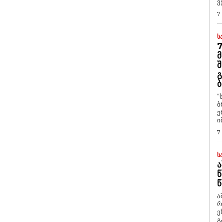
ვ
7
Ს
7
Მ
Შ
Გ
Ბ
“
ბ
ე
ი
7
Ს
Ა
Წ
Წ
ა
რ
ეხმაუ
გ