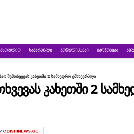
ᲛᲡᲝᲤᲚᲘᲝ
ᲡᲐᲛᲐᲠᲗᲐᲚᲘ
ᲙᲝᲜᲤᲚᲘᲥᲢᲔᲑᲘ
ᲔᲙᲝᲜᲝᲛᲘᲙᲐ
ᲙᲣ
ზაო შემთხვევას კახეთში 2 სამხედრო ემსხვერპლა
ᲗᲮᲕᲔᲕᲐᲡ ᲙᲐᲮᲔᲗᲨᲘ 2 ᲡᲐᲛᲮ
Y
ODISHINEWS.GE