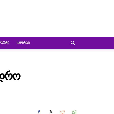
ᲚᲢᲣᲠᲐ
ᲡᲞᲝᲠᲢᲘ
ᲔᲓᲠᲝ