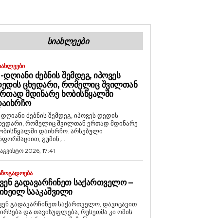
ᲡᲘᲐᲮᲚᲔᲔᲑᲘ
ᲘᲐᲮᲚᲔᲔᲑᲘ
-ᲓᲦᲘᲐᲜᲘ ᲫᲔᲑᲜᲘᲡ ᲨᲔᲛᲓᲔᲒ, ᲘᲞᲝᲕᲔᲡ
ᲔᲓᲘᲡ ᲪᲮᲔᲓᲐᲠᲘ, ᲠᲝᲛᲔᲚᲘᲪ ᲨᲕᲘᲚᲗᲐᲜ
ᲠᲗᲐᲓ ᲛᲓᲘᲜᲐᲠᲔ ᲮᲝᲑᲘᲡᲬᲧᲐᲚᲨᲘ
ᲓᲐᲘᲮᲠᲩᲝ
-დღიანი ძებნის შემდეგ, იპოვეს დედის
ხედარი, რომელიც შვილთან ერთად მდინარე
ობისწყალში დაიხრჩო. არსებული
ნფორმაციით, გუშინ,...
 აგვისტო 2026, 17:41
ᲐᲖᲝᲒᲐᲓᲝᲔᲑᲐ
ᲕᲔᲜ ᲒᲐᲓᲐᲕᲐᲠᲩᲘᲜᲔᲗ ᲡᲐᲥᲐᲠᲗᲕᲔᲚᲝ –
ᲘᲮᲔᲘᲚ ᲡᲐᲐᲙᲐᲨᲕᲘᲚᲘ
ვენ გადავარჩინეთ საქართველო, დავიცავით
ირსება და თავისუფლება, რუსეთმა კი ომის