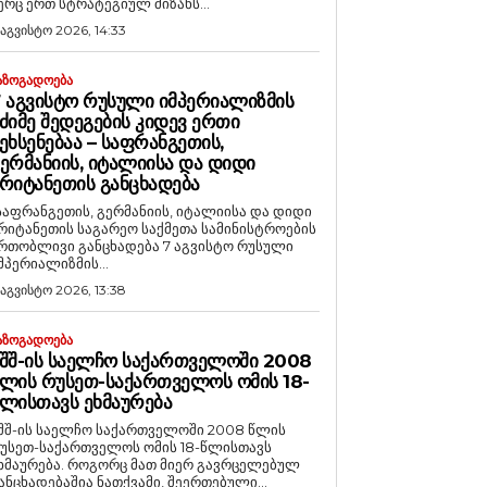
ერც ერთ სტრატეგიულ მიზანს...
 აგვისტო 2026, 14:33
ᲐᲖᲝᲒᲐᲓᲝᲔᲑᲐ
 ᲐᲒᲕᲘᲡᲢᲝ ᲠᲣᲡᲣᲚᲘ ᲘᲛᲞᲔᲠᲘᲐᲚᲘᲖᲛᲘᲡ
ᲫᲘᲛᲔ ᲨᲔᲓᲔᲒᲔᲑᲘᲡ ᲙᲘᲓᲔᲕ ᲔᲠᲗᲘ
ᲔᲮᲡᲔᲜᲔᲑᲐᲐ – ᲡᲐᲤᲠᲐᲜᲒᲔᲗᲘᲡ,
ᲔᲠᲛᲐᲜᲘᲘᲡ, ᲘᲢᲐᲚᲘᲘᲡᲐ ᲓᲐ ᲓᲘᲓᲘ
ᲠᲘᲢᲐᲜᲔᲗᲘᲡ ᲒᲐᲜᲪᲮᲐᲓᲔᲑᲐ
საფრანგეთის, გერმანიის, იტალიისა და დიდი
რიტანეთის საგარეო საქმეთა სამინისტროების
რთობლივი განცხადება 7 აგვისტო რუსული
მპერიალიზმის...
 აგვისტო 2026, 13:38
ᲐᲖᲝᲒᲐᲓᲝᲔᲑᲐ
ᲨᲨ-ᲘᲡ ᲡᲐᲔᲚᲩᲝ ᲡᲐᲥᲐᲠᲗᲕᲔᲚᲝᲨᲘ 2008
ᲚᲘᲡ ᲠᲣᲡᲔᲗ-ᲡᲐᲥᲐᲠᲗᲕᲔᲚᲝᲡ ᲝᲛᲘᲡ 18-
ᲚᲘᲡᲗᲐᲕᲡ ᲔᲮᲛᲐᲣᲠᲔᲑᲐ
შშ-ის საელჩო საქართველოში 2008 წლის
უსეთ-საქართველოს ომის 18-წლისთავს
რება. როგორც მათ მიერ გავრცელებულ
ანცხადებაშია ნათქვამი, შეერთებული...