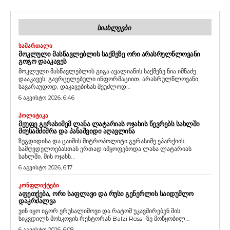
ᲡᲘᲐᲮᲚᲔᲔᲑᲘ
ᲡᲐᲛᲐᲠᲗᲐᲚᲘ
ᲛᲝᲙᲚᲣᲚᲘ ᲛᲐᲡᲬᲐᲕᲚᲔᲑᲚᲘᲡ ᲡᲐᲥᲛᲔᲖᲔ ᲝᲠᲘ ᲐᲠᲐᲡᲠᲣᲚᲬᲚᲝᲕᲐᲜᲘ
ᲒᲝᲒᲝ ᲓᲐᲐᲙᲐᲕᲔᲡ
მოკლული მასწავლებლის გიგა ავალიანის საქმეზე ნია იმნაძე
დააკავეს. გავრცელებული ინფორმაციით, არასრულწლოვანი,
სავარაუდოდ, დაკავებისას შეუძლოდ...
6 აგვისტო 2026, 6:46
ᲞᲝᲚᲘᲢᲘᲙᲐ
ᲛᲔᲣᲤᲔ ᲒᲔᲠᲐᲡᲘᲛᲔᲛ ᲚᲐᲜᲐ ᲚᲐᲢᲐᲠᲘᲐᲡ ᲝᲯᲐᲮᲘᲡ ᲬᲔᲕᲠᲔᲑᲡ ᲡᲐᲮᲚᲨᲘ
ᲛᲘᲣᲡᲐᲛᲫᲘᲛᲠᲐ ᲓᲐ ᲞᲐᲜᲐᲨᲕᲘᲓᲘ ᲐᲦᲐᲕᲚᲘᲜᲐ
ზუგდიდისა და ცაიშის მიტროპოლიტი გერასიმე ეპარქიის
სამღვდელოებასთან ერთად იმყოფებოდა ლანა ლატარიას
სახლში, მის ოჯახს...
6 აგვისტო 2026, 6:17
ᲙᲝᲜᲤᲚᲘᲥᲢᲔᲑᲘ
ᲐᲤᲔᲗᲥᲔᲑᲐ, ᲝᲠᲘ ᲡᲐᲤᲚᲐᲕᲘ ᲓᲐ ᲠᲣᲡᲘ ᲒᲔᲜᲔᲠᲚᲘᲡ ᲡᲐᲘᲓᲣᲛᲚᲝ
ᲓᲐᲙᲠᲫᲐᲚᲕᲐ
ვინ იყო იგორ ერუსალიმოვი და რატომ უკავშირებენ მის
სიკვდილს მოსკოვის რესტორან Balzi Rossi-ზე მოწყობილ...
6 აგვისტო 2026, 6:08