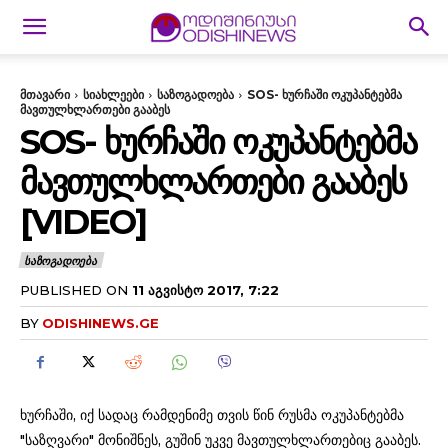
მთავარი
სიახლეები
საზოგადოება
SOS- ხურჩაში ოკუპანტებმა
მავთულხლართები გააბეს
SOS- ᲮᲣᲠᲩᲐᲨᲘ ᲝᲙᲣᲞᲐᲜᲢᲔᲑᲛᲐ
ᲛᲐᲕᲗᲣᲚᲮᲚᲐᲠᲗᲔᲑᲘ ᲒᲐᲐᲑᲔᲡ
[VIDEO]
ᲡᲐᲖᲝᲒᲐᲓᲝᲔᲑᲐ
PUBLISHED ON
11 ᲐᲒᲕᲘᲡᲢᲝ 2017, 7:22
BY
ODISHINEWS.GE
ხურჩაში, იქ სადაც რამდენიმე თვის წინ რუსმა ოკუპანტებმა
"საზღვარი" მონიშნეს, გუშინ უკვე მავთულხლართებიც გააბეს.