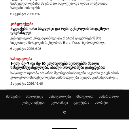
სამღვდელოებასთან ერთად იმყოფებოდა ლანა ლატარიას
სახლში, მის ოჯახს...
6 აგვისტო 2026, 6:17
ᲙᲝᲜᲤᲚᲘᲥᲢᲔᲑᲘ
ᲐᲤᲔᲗᲥᲔᲑᲐ, ᲝᲠᲘ ᲡᲐᲤᲚᲐᲕᲘ ᲓᲐ ᲠᲣᲡᲘ ᲒᲔᲜᲔᲠᲚᲘᲡ ᲡᲐᲘᲓᲣᲛᲚᲝ
ᲓᲐᲙᲠᲫᲐᲚᲕᲐ
ვინ იყო იგორ ერუსალიმოვი და რატომ უკავშირებენ მის
სიკვდილს მოსკოვის რესტორან Balzi Rossi-ზე მოწყობილ...
6 აგვისტო 2026, 6:08
ᲡᲐᲖᲝᲒᲐᲓᲝᲔᲑᲐ
1-ᲔᲚ, ᲛᲔ-7 ᲓᲐ ᲛᲔ-10 ᲙᲚᲐᲡᲔᲚᲔᲑᲡ ᲡᲙᲝᲚᲔᲑᲨᲘ ᲐᲮᲐᲚᲘ
ᲡᲐᲮᲔᲚᲛᲫᲦᲕᲐᲜᲔᲚᲝᲔᲑᲘ, ᲐᲮᲐᲚᲘ ᲞᲠᲝᲒᲠᲐᲛᲔᲑᲘ ᲓᲐᲮᲕᲓᲔᲑᲐᲗ
სასკოლო ფორმა არ არის მეორეხარისხოვანი საკითხი და ეს არის
ერთ-ერთი მნიშვნელოვანი მიმართულება იქიდან გამომდინარე,...
5 აგვისტო 2026, 16:49
მთავარი
პოლიტიკა
საზოგადოება
მსოფლიო
სამართალი
კონფლიქტები
ეკონომიკა
კულტურა
სპორტი
©