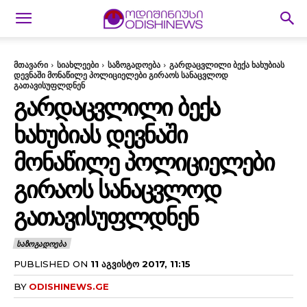
მთავარი
სიახლეები
საზოგადოება
გარდაცვლილი ბექა ხახუბიას
დევნაში მონაწილე პოლიციელები გირაოს სანაცვლოდ
გათავისუფლდნენ
ᲒᲐᲠᲓᲐᲪᲕᲚᲘᲚᲘ ᲑᲔᲥᲐ
ᲮᲐᲮᲣᲑᲘᲐᲡ ᲓᲔᲕᲜᲐᲨᲘ
ᲛᲝᲜᲐᲬᲘᲚᲔ ᲞᲝᲚᲘᲪᲘᲔᲚᲔᲑᲘ
ᲒᲘᲠᲐᲝᲡ ᲡᲐᲜᲐᲪᲕᲚᲝᲓ
ᲒᲐᲗᲐᲕᲘᲡᲣᲤᲚᲓᲜᲔᲜ
ᲡᲐᲖᲝᲒᲐᲓᲝᲔᲑᲐ
PUBLISHED ON
11 ᲐᲒᲕᲘᲡᲢᲝ 2017, 11:15
BY
ODISHINEWS.GE