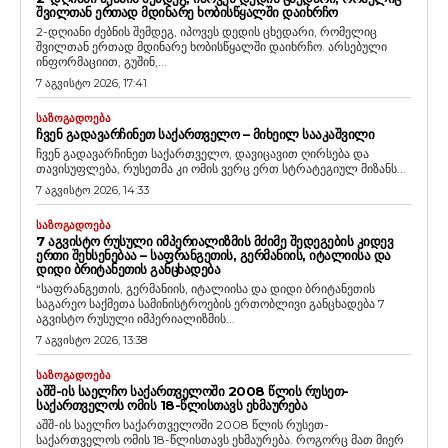
ᲨᲕᲘᲚᲗᲐᲜ ᲔᲠᲗᲐᲓ ᲛᲓᲘᲜᲐᲠᲔ ᲮᲝᲑᲘᲡᲬᲧᲐᲚᲨᲘ ᲓᲐᲘᲮᲠᲩᲝ
2-დღიანი ძებნის შემდეგ, იპოვეს დედის ცხედარი, რომელიც
შვილთან ერთად მდინარე ხობისწყალში დაიხრჩო. არსებული
ინფორმაციით, გუშინ,...
7 აგვისტო 2026, 17:41
ᲡᲐᲖᲝᲒᲐᲓᲝᲔᲑᲐ
ᲩᲕᲔᲜ ᲒᲐᲓᲐᲕᲐᲠᲩᲘᲜᲔᲗ ᲡᲐᲥᲐᲠᲗᲕᲔᲚᲝ – ᲛᲘᲮᲔᲘᲚ ᲡᲐᲐᲙᲐᲨᲕᲘᲚᲘ
ჩვენ გადავარჩინეთ საქართველო, დავიცავით ღირსება და
თავისუფლება, რუსეთმა კი ომის ვერც ერთ სტრატეგიულ მიზანს...
7 აგვისტო 2026, 14:33
ᲡᲐᲖᲝᲒᲐᲓᲝᲔᲑᲐ
7 ᲐᲒᲕᲘᲡᲢᲝ ᲠᲣᲡᲣᲚᲘ ᲘᲛᲞᲔᲠᲘᲐᲚᲘᲖᲛᲘᲡ ᲛᲫᲘᲛᲔ ᲨᲔᲓᲔᲒᲔᲑᲘᲡ ᲙᲘᲓᲔᲕ
ᲔᲠᲗᲘ ᲨᲔᲮᲡᲔᲜᲔᲑᲐᲐ – ᲡᲐᲤᲠᲐᲜᲒᲔᲗᲘᲡ, ᲒᲔᲠᲛᲐᲜᲘᲘᲡ, ᲘᲢᲐᲚᲘᲘᲡᲐ ᲓᲐ
ᲓᲘᲓᲘ ᲑᲠᲘᲢᲐᲜᲔᲗᲘᲡ ᲒᲐᲜᲪᲮᲐᲓᲔᲑᲐ
“საფრანგეთის, გერმანიის, იტალიისა და დიდი ბრიტანეთის
საგარეო საქმეთა სამინისტროების ერთობლივი განცხადება 7
აგვისტო რუსული იმპერიალიზმის...
7 აგვისტო 2026, 13:38
ᲡᲐᲖᲝᲒᲐᲓᲝᲔᲑᲐ
ᲐᲨᲨ-ᲘᲡ ᲡᲐᲔᲚᲩᲝ ᲡᲐᲥᲐᲠᲗᲕᲔᲚᲝᲨᲘ 2008 ᲬᲚᲘᲡ ᲠᲣᲡᲔᲗ-
ᲡᲐᲥᲐᲠᲗᲕᲔᲚᲝᲡ ᲝᲛᲘᲡ 18-ᲬᲚᲘᲡᲗᲐᲕᲡ ᲔᲮᲛᲐᲣᲠᲔᲑᲐ
აშშ-ის საელჩო საქართველოში 2008 წლის რუსეთ-
საქართველოს ომის 18-წლისთავს ეხმაურება. როგორც მათ მიერ