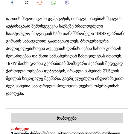
ფოთის მაჟორიტარი დეპუტატის, ირაკლი ხახუბიას შვილის
ავტოსაგზაო შემთხვევევის საქმეზე ბრალდებული
საპატრულო პოლიციის სამი თანამშრომელი 1000 ლარიანი
გირაოს სანაცვლოდ გაათავისფლეს. პროკურატურა
პოლიცილებისთვის აღკვეთის ღონისძიების სახით გირაოს
შეფარდებას და მათი სამსახურიდან ჩამოცილებას ითხოვს.
16-17 მაისს გორის გვირაბთან მომხდარი ავარიის შედეგად,
ქართული ოცნების დეპუტატის, ირაკლი ხახუბიას 21 წლის
შვილის სიცოცხლე შეეწირა. გავრცელებული ინფორმაციით,
ბექა ხახუბია საპატრულო პოლიციის დევნის ოპერაციისას
დაიღუპა.
ᲡᲘᲐᲮᲚᲔᲔᲑᲘ
ᲡᲘᲐᲮᲚᲔᲔᲑᲘ
2-ᲓᲦᲘᲐᲜᲘ ᲫᲔᲑᲜᲘᲡ ᲨᲔᲛᲓᲔᲒ, ᲘᲞᲝᲕᲔᲡ ᲓᲔᲓᲘᲡ ᲪᲮᲔᲓᲐᲠᲘ, ᲠᲝᲛᲔᲚᲘᲪ