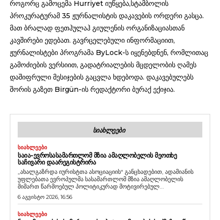
როგორც გამოცემა Hurriyet იუწყება,სტამბოლის
პროკურატურამ 35 ჟურნალისტის დაკავების ორდერი გასცა.
მათ ბრალად ფეთჰულაჰ გიულენის ორგანიზაციასთან
კავშირები ედებათ. გავრცელებული ინფორმაციით,
ჟურნალისტები პროგრამა ByLock-ს იყენებდნენ, რომლითაც
გამოძიების ვერსიით, გადატრიალების მცდელობის ღამეს
დაშიფრული მესიჯების გაცვლა ხდებოდა. დაკავებულებს
შორის გაზეთ Birgün-ის რედაქტორი ბურაქ ექიჯია.
ᲡᲘᲐᲮᲚᲔᲔᲑᲘ
ᲡᲘᲐᲮᲚᲔᲔᲑᲘ
ᲡᲐᲘᲐ-ᲔᲕᲠᲝᲡᲐᲡᲐᲛᲐᲠᲗᲚᲝᲛ ᲛᲖᲘᲐ ᲐᲛᲐᲦᲚᲝᲑᲔᲚᲘᲡ ᲛᲔᲝᲗᲮᲔ
ᲡᲐᲩᲘᲕᲐᲠᲘ ᲓᲐᲐᲠᲔᲒᲘᲡᲢᲠᲘᲠᲐ
„ახალგაზრდა იურისტთა ასოციაციის“ განცხადებით, ადამიანის
უფლებათა ევროპულმა სასამართლომ მზია ამაღლობელის
მიმართ წარმოებულ პოლიტიკურად მოტივირებულ...
6 აგვისტო 2026, 16:56
ᲡᲘᲐᲮᲚᲔᲔᲑᲘ