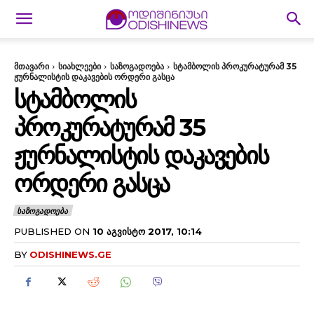
მთავარი
სიახლეები
საზოგადოება
სტამბოლის პროკურატურამ 35
ჟურნალისტის დაკავების ორდერი გასცა
ᲡᲢᲐᲛᲑᲝᲚᲘᲡ
ᲞᲠᲝᲙᲣᲠᲐᲢᲣᲠᲐᲛ 35
ᲟᲣᲠᲜᲐᲚᲘᲡᲢᲘᲡ ᲓᲐᲙᲐᲕᲔᲑᲘᲡ
ᲝᲠᲓᲔᲠᲘ ᲒᲐᲡᲪᲐ
ᲡᲐᲖᲝᲒᲐᲓᲝᲔᲑᲐ
PUBLISHED ON
10 ᲐᲒᲕᲘᲡᲢᲝ 2017, 10:14
BY
ODISHINEWS.GE