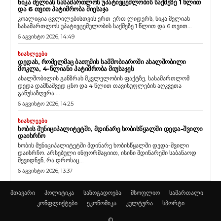
ᲜᲘᲙᲐ ᲛᲔᲚᲘᲐᲡ ᲡᲐᲡᲐᲛᲐᲠᲗᲚᲝᲡ ᲣᲞᲐᲢᲘᲕᲪᲔᲛᲚᲝᲑᲘᲡ ᲡᲐᲥᲛᲔᲖᲔ 1 ᲬᲚᲘᲗ
ᲓᲐ 6 ᲗᲕᲘᲗ ᲞᲐᲢᲘᲛᲠᲝᲑᲐ ᲛᲘᲔᲡᲐᲯᲐ
კოალიცია ცვლილებისთვის ერთ-ერთ ლიდერს, ნიკა მელიას
სასამართლოს უპატივცემულობის საქმეზე 1 წლით და 6 თვით...
6 აგვისტო 2026, 14:49
ᲡᲘᲐᲮᲚᲔᲔᲑᲘ
ᲓᲔᲓᲐᲡ, ᲠᲝᲛᲔᲚᲛᲐᲪ ᲑᲐᲗᲣᲛᲘᲡ ᲡᲐᲛᲨᲝᲑᲘᲐᲠᲝᲨᲘ ᲐᲮᲐᲚᲨᲝᲑᲘᲚᲘ
ᲛᲝᲙᲚᲐ, 4-ᲬᲚᲘᲐᲜᲘ ᲞᲐᲢᲘᲛᲠᲝᲑᲐ ᲛᲘᲣᲡᲐᲯᲔᲡ
ახალშობილის განზრახ მკვლელობის ფაქტზე, სასამართლომ
დედა დამნაშვედ ცნო და 4 წლით თავისუფლების აღკვეთა
განუსაზღვრა....
6 აგვისტო 2026, 14:25
ᲡᲘᲐᲮᲚᲔᲔᲑᲘ
ᲮᲝᲑᲘᲡ ᲛᲣᲜᲘᲪᲘᲞᲐᲚᲘᲢᲔᲢᲨᲘ, ᲛᲓᲘᲜᲐᲠᲔ ᲮᲝᲑᲘᲡᲬᲧᲐᲚᲨᲘ ᲓᲔᲓᲐ-ᲨᲕᲘᲚᲘ
ᲓᲐᲘᲮᲠᲩᲝ
ხობის მუნიციპალიტეტში მდინარე ხობისწყალში დედა-შვილი
დაიხრჩო. არსებული ინფორმაციით, ისინი მდინარეში საბანაოდ
შევიდნენ, რა დროსაც...
6 აგვისტო 2026, 13:37
მთავარი
პოლიტიკა
საზოგადოება
მსოფლიო
სამართალი
კონფლიქტები
ეკონომიკა
კულტურა
სპორტი
©