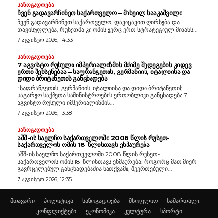
ᲡᲐᲖᲝᲒᲐᲓᲝᲔᲑᲐ
ᲩᲕᲔᲜ ᲒᲐᲓᲐᲕᲐᲠᲩᲘᲜᲔᲗ ᲡᲐᲥᲐᲠᲗᲕᲔᲚᲝ – ᲛᲘᲮᲔᲘᲚ ᲡᲐᲐᲙᲐᲨᲕᲘᲚᲘ
ჩვენ გადავარჩინეთ საქართველო, დავიცავით ღირსება და
თავისუფლება, რუსეთმა კი ომის ვერც ერთ სტრატეგიულ მიზანს...
7 აგვისტო 2026, 14:33
ᲡᲐᲖᲝᲒᲐᲓᲝᲔᲑᲐ
7 ᲐᲒᲕᲘᲡᲢᲝ ᲠᲣᲡᲣᲚᲘ ᲘᲛᲞᲔᲠᲘᲐᲚᲘᲖᲛᲘᲡ ᲛᲫᲘᲛᲔ ᲨᲔᲓᲔᲒᲔᲑᲘᲡ ᲙᲘᲓᲔᲕ
ᲔᲠᲗᲘ ᲨᲔᲮᲡᲔᲜᲔᲑᲐᲐ – ᲡᲐᲤᲠᲐᲜᲒᲔᲗᲘᲡ, ᲒᲔᲠᲛᲐᲜᲘᲘᲡ, ᲘᲢᲐᲚᲘᲘᲡᲐ ᲓᲐ
ᲓᲘᲓᲘ ᲑᲠᲘᲢᲐᲜᲔᲗᲘᲡ ᲒᲐᲜᲪᲮᲐᲓᲔᲑᲐ
“საფრანგეთის, გერმანიის, იტალიისა და დიდი ბრიტანეთის
საგარეო საქმეთა სამინისტროების ერთობლივი განცხადება 7
აგვისტო რუსული იმპერიალიზმის...
7 აგვისტო 2026, 13:38
ᲡᲐᲖᲝᲒᲐᲓᲝᲔᲑᲐ
ᲐᲨᲨ-ᲘᲡ ᲡᲐᲔᲚᲩᲝ ᲡᲐᲥᲐᲠᲗᲕᲔᲚᲝᲨᲘ 2008 ᲬᲚᲘᲡ ᲠᲣᲡᲔᲗ-
ᲡᲐᲥᲐᲠᲗᲕᲔᲚᲝᲡ ᲝᲛᲘᲡ 18-ᲬᲚᲘᲡᲗᲐᲕᲡ ᲔᲮᲛᲐᲣᲠᲔᲑᲐ
აშშ-ის საელჩო საქართველოში 2008 წლის რუსეთ-
საქართველოს ომის 18-წლისთავს ეხმაურება. როგორც მათ მიერ
გავრცელებულ განცხადებაშია ნათქვამი, შეერთებული...
7 აგვისტო 2026, 12:35
მთავარი
პოლიტიკა
საზოგადოება
მსოფლიო
სამართალი
კონფლიქტები
ეკონომიკა
კულტურა
სპორტი