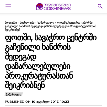
მთავარი
სიახლეები
სამართალი
ფოთში, სავაჭრო ცენტრში
გაჩენილი ხანძრის შედეგად დაზარალებულები პროკურატურასთან
შეიკრიბნენ
ᲤᲝᲗᲨᲘ, ᲡᲐᲕᲐᲭᲠᲝ ᲪᲔᲜᲢᲠᲨᲘ
ᲒᲐᲩᲔᲜᲘᲚᲘ ᲮᲐᲜᲫᲠᲘᲡ
ᲨᲔᲓᲔᲒᲐᲓ
ᲓᲐᲖᲐᲠᲐᲚᲔᲑᲣᲚᲔᲑᲘ
ᲞᲠᲝᲙᲣᲠᲐᲢᲣᲠᲐᲡᲗᲐᲜ
ᲨᲔᲘᲙᲠᲘᲑᲜᲔᲜ
ᲡᲐᲛᲐᲠᲗᲐᲚᲘ
PUBLISHED ON
10 ᲐᲒᲕᲘᲡᲢᲝ 2017, 10:23