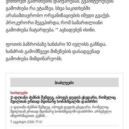
ვითხოვთ გამოძიების დაჩქარებას. გვაინტერესებს
გამოძიება რა ეტაპზეა. სხვა საკითხებში
არასამთავრობო ორგანიზაციების იმედი გვაქვს.
პროკურორი შეგვპირდა, რომ სამართლიანი
გამოძიება ჩატარდება. '' აცხადებენ ისინი.
ფოთის ბაზრობაზე ხანძარი 10 ივლისს გაჩნდა.
ხანძრის გამომწვევი მიზეზების დასადგენად
გამოძიება მიმდინარეობს.
ᲡᲘᲐᲮᲚᲔᲔᲑᲘ
ᲡᲘᲐᲮᲚᲔᲔᲑᲘ
2-ᲓᲦᲘᲐᲜᲘ ᲫᲔᲑᲜᲘᲡ ᲨᲔᲛᲓᲔᲒ, ᲘᲞᲝᲕᲔᲡ ᲓᲔᲓᲘᲡ ᲪᲮᲔᲓᲐᲠᲘ, ᲠᲝᲛᲔᲚᲘᲪ
ᲨᲕᲘᲚᲗᲐᲜ ᲔᲠᲗᲐᲓ ᲛᲓᲘᲜᲐᲠᲔ ᲮᲝᲑᲘᲡᲬᲧᲐᲚᲨᲘ ᲓᲐᲘᲮᲠᲩᲝ
2-დღიანი ძებნის შემდეგ, იპოვეს დედის ცხედარი, რომელიც
შვილთან ერთად მდინარე ხობისწყალში დაიხრჩო. არსებული
ინფორმაციით, გუშინ,...
7 აგვისტო 2026, 17:41