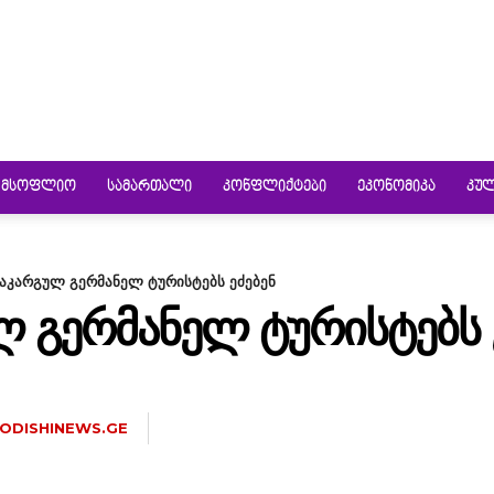
ᲛᲡᲝᲤᲚᲘᲝ
ᲡᲐᲛᲐᲠᲗᲐᲚᲘ
ᲙᲝᲜᲤᲚᲘᲥᲢᲔᲑᲘ
ᲔᲙᲝᲜᲝᲛᲘᲙᲐ
ᲙᲣ
დაკარგულ გერმანელ ტურისტებს ეძებენ
Ლ ᲒᲔᲠᲛᲐᲜᲔᲚ ᲢᲣᲠᲘᲡᲢᲔᲑᲡ 
ODISHINEWS.GE