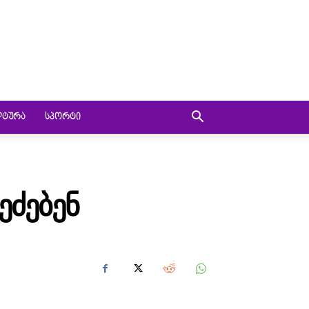
ᲚᲢᲣᲠᲐ
ᲡᲞᲝᲠᲢᲘ
ᲔᲫᲔᲑᲔᲜ