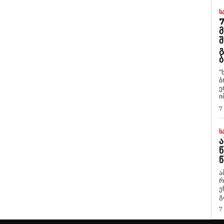
Ს
7
Მ
Შ
Გ
Ბ
“
ბ
ე
ი
7
Ს
Ა
Წ
Წ
ა
რ
ეხმაუ
გ
7