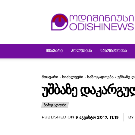
ODISHINEWS
ᲛᲗᲐᲕᲐᲠᲘ
ᲞᲝᲚᲘᲢᲘᲙᲐ
ᲡᲐᲖᲝᲒᲐᲓᲝᲔᲑᲐ
მთავარი
სიახლეები
საზოგადოება
უშბაზე 
ᲣᲨᲑᲐᲖᲔ ᲓᲐᲙᲐᲠᲒᲣ
ᲡᲐᲖᲝᲒᲐᲓᲝᲔᲑᲐ
PUBLISHED ON
BY
9 ᲐᲒᲕᲘᲡᲢᲝ 2017, 11:19