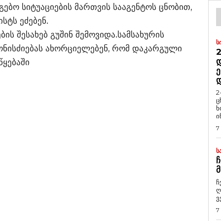
გებო სიტუაციების მართვის სააგენტოს ცნობით,
სტს ეძებენ.
ბის შესახებ გუშინ შემოვიდა.სამსახურის
Ს
ონისძიებას ახორციელებენ, რომ დაკარგული
2
Დ
წყებაში
Ე
2
ც
ხ
ი
7
Ს
Ჩ
Მ
ჩ
ღ
ვ
7