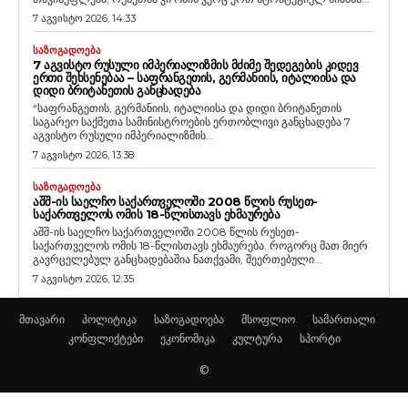
7 აგვისტო 2026, 14:33
ᲡᲐᲖᲝᲒᲐᲓᲝᲔᲑᲐ
7 ᲐᲒᲕᲘᲡᲢᲝ ᲠᲣᲡᲣᲚᲘ ᲘᲛᲞᲔᲠᲘᲐᲚᲘᲖᲛᲘᲡ ᲛᲫᲘᲛᲔ ᲨᲔᲓᲔᲒᲔᲑᲘᲡ ᲙᲘᲓᲔᲕ
ᲔᲠᲗᲘ ᲨᲔᲮᲡᲔᲜᲔᲑᲐᲐ – ᲡᲐᲤᲠᲐᲜᲒᲔᲗᲘᲡ, ᲒᲔᲠᲛᲐᲜᲘᲘᲡ, ᲘᲢᲐᲚᲘᲘᲡᲐ ᲓᲐ
ᲓᲘᲓᲘ ᲑᲠᲘᲢᲐᲜᲔᲗᲘᲡ ᲒᲐᲜᲪᲮᲐᲓᲔᲑᲐ
“საფრანგეთის, გერმანიის, იტალიისა და დიდი ბრიტანეთის
საგარეო საქმეთა სამინისტროების ერთობლივი განცხადება 7
აგვისტო რუსული იმპერიალიზმის...
7 აგვისტო 2026, 13:38
ᲡᲐᲖᲝᲒᲐᲓᲝᲔᲑᲐ
ᲐᲨᲨ-ᲘᲡ ᲡᲐᲔᲚᲩᲝ ᲡᲐᲥᲐᲠᲗᲕᲔᲚᲝᲨᲘ 2008 ᲬᲚᲘᲡ ᲠᲣᲡᲔᲗ-
ᲡᲐᲥᲐᲠᲗᲕᲔᲚᲝᲡ ᲝᲛᲘᲡ 18-ᲬᲚᲘᲡᲗᲐᲕᲡ ᲔᲮᲛᲐᲣᲠᲔᲑᲐ
აშშ-ის საელჩო საქართველოში 2008 წლის რუსეთ-
საქართველოს ომის 18-წლისთავს ეხმაურება. როგორც მათ მიერ
გავრცელებულ განცხადებაშია ნათქვამი, შეერთებული...
7 აგვისტო 2026, 12:35
მთავარი
პოლიტიკა
საზოგადოება
მსოფლიო
სამართალი
კონფლიქტები
ეკონომიკა
კულტურა
სპორტი
©