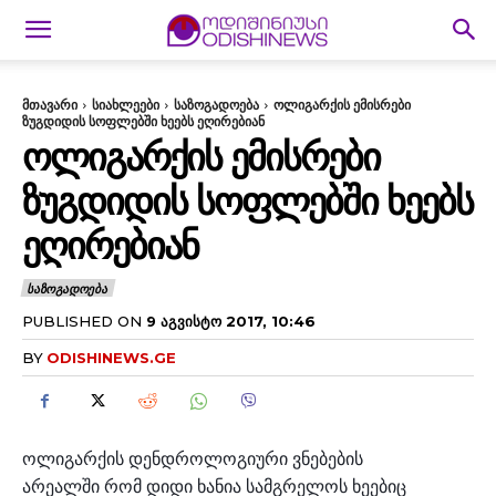
მთავარი
სიახლეები
საზოგადოება
ოლიგარქის ემისრები
ზუგდიდის სოფლებში ხეებს ეღირებიან
ᲝᲚᲘᲒᲐᲠᲥᲘᲡ ᲔᲛᲘᲡᲠᲔᲑᲘ
ᲖᲣᲒᲓᲘᲓᲘᲡ ᲡᲝᲤᲚᲔᲑᲨᲘ ᲮᲔᲔᲑᲡ
ᲔᲦᲘᲠᲔᲑᲘᲐᲜ
ᲡᲐᲖᲝᲒᲐᲓᲝᲔᲑᲐ
PUBLISHED ON
9 ᲐᲒᲕᲘᲡᲢᲝ 2017, 10:46
BY
ODISHINEWS.GE
ოლიგარქის დენდროლოგიური ვნებების
არეალში რომ
დიდი ხანია
სამგრელოს ხეებიც