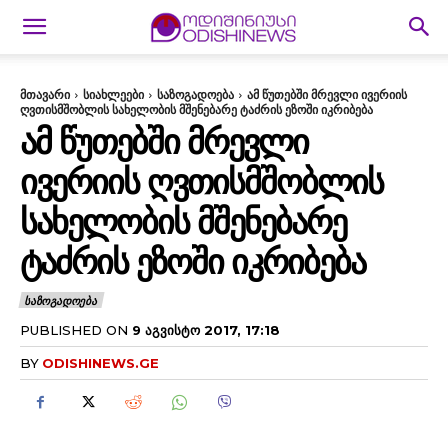
მთავარი
სიახლეები
საზოგადოება
ამ წუთებში მრევლი ივერიის
ღვთისმშობლის სახელობის მშენებარე ტაძრის ეზოში იკრიბება
ᲐᲛ ᲬᲣᲗᲔᲑᲨᲘ ᲛᲠᲔᲕᲚᲘ
ᲘᲕᲔᲠᲘᲘᲡ ᲦᲕᲗᲘᲡᲛᲨᲝᲑᲚᲘᲡ
ᲡᲐᲮᲔᲚᲝᲑᲘᲡ ᲛᲨᲔᲜᲔᲑᲐᲠᲔ
ᲢᲐᲫᲠᲘᲡ ᲔᲖᲝᲨᲘ ᲘᲙᲠᲘᲑᲔᲑᲐ
ᲡᲐᲖᲝᲒᲐᲓᲝᲔᲑᲐ
PUBLISHED ON
9 ᲐᲒᲕᲘᲡᲢᲝ 2017, 17:18
BY
ODISHINEWS.GE