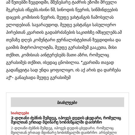
ამ წუთებში ზუგდიდში, მშენებარე ტაძრის ეზოში მრევლი
შეკრებას იწყებს.ისინი წმ, სინოდის წევრის, სიწმინდეების
დაცვის კომისიის წევრის, მეუფე ვახტანგის ჩამოსვლას
ელოდებიან. სავარაუდოდ, მეუფე ვახტანგი სასულიერო
პირებთან კვართის გადაბრძანების საკითხზე იმსჯელებს.ამ
თემაზე დღეს კომენტარი ჟურნალისტებთან ზუგდიდისა და
ცაიშის მიტროპოლიტმა, მეუფე გერასიმემ გააკეთა, მისი
თქმით, კომისიას აინტერესებს მათი აზრი, რომელიც
გერასიმეს თქმით, ისედაც ცნობილია. "კვართმა თავად
გადაწყვიტა სად უნდა ყოფილიყო, ის აქ არის და დარჩება
აქ"- განაცხადა მეუფე გერასიმემ
ᲡᲘᲐᲮᲚᲔᲔᲑᲘ
ᲡᲘᲐᲮᲚᲔᲔᲑᲘ
2-ᲓᲦᲘᲐᲜᲘ ᲫᲔᲑᲜᲘᲡ ᲨᲔᲛᲓᲔᲒ, ᲘᲞᲝᲕᲔᲡ ᲓᲔᲓᲘᲡ ᲪᲮᲔᲓᲐᲠᲘ, ᲠᲝᲛᲔᲚᲘᲪ
ᲨᲕᲘᲚᲗᲐᲜ ᲔᲠᲗᲐᲓ ᲛᲓᲘᲜᲐᲠᲔ ᲮᲝᲑᲘᲡᲬᲧᲐᲚᲨᲘ ᲓᲐᲘᲮᲠᲩᲝ
2-დღიანი ძებნის შემდეგ, იპოვეს დედის ცხედარი, რომელიც
შვილთან ერთად მდინარე ხობისწყალში დაიხრჩო. არსებული