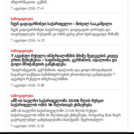
ინფორმაციით, გუშინ,...
7 აგვისტო 2026, 17:41
ᲡᲐᲖᲝᲒᲐᲓᲝᲔᲑᲐ
ᲩᲕᲔᲜ ᲒᲐᲓᲐᲕᲐᲠᲩᲘᲜᲔᲗ ᲡᲐᲥᲐᲠᲗᲕᲔᲚᲝ – ᲛᲘᲮᲔᲘᲚ ᲡᲐᲐᲙᲐᲨᲕᲘᲚᲘ
ჩვენ გადავარჩინეთ საქართველო, დავიცავით ღირსება და
თავისუფლება, რუსეთმა კი ომის ვერც ერთ სტრატეგიულ მიზანს...
7 აგვისტო 2026, 14:33
ᲡᲐᲖᲝᲒᲐᲓᲝᲔᲑᲐ
7 ᲐᲒᲕᲘᲡᲢᲝ ᲠᲣᲡᲣᲚᲘ ᲘᲛᲞᲔᲠᲘᲐᲚᲘᲖᲛᲘᲡ ᲛᲫᲘᲛᲔ ᲨᲔᲓᲔᲒᲔᲑᲘᲡ ᲙᲘᲓᲔᲕ
ᲔᲠᲗᲘ ᲨᲔᲮᲡᲔᲜᲔᲑᲐᲐ – ᲡᲐᲤᲠᲐᲜᲒᲔᲗᲘᲡ, ᲒᲔᲠᲛᲐᲜᲘᲘᲡ, ᲘᲢᲐᲚᲘᲘᲡᲐ ᲓᲐ
ᲓᲘᲓᲘ ᲑᲠᲘᲢᲐᲜᲔᲗᲘᲡ ᲒᲐᲜᲪᲮᲐᲓᲔᲑᲐ
“საფრანგეთის, გერმანიის, იტალიისა და დიდი ბრიტანეთის
საგარეო საქმეთა სამინისტროების ერთობლივი განცხადება 7
აგვისტო რუსული იმპერიალიზმის...
7 აგვისტო 2026, 13:38
ᲡᲐᲖᲝᲒᲐᲓᲝᲔᲑᲐ
ᲐᲨᲨ-ᲘᲡ ᲡᲐᲔᲚᲩᲝ ᲡᲐᲥᲐᲠᲗᲕᲔᲚᲝᲨᲘ 2008 ᲬᲚᲘᲡ ᲠᲣᲡᲔᲗ-
ᲡᲐᲥᲐᲠᲗᲕᲔᲚᲝᲡ ᲝᲛᲘᲡ 18-ᲬᲚᲘᲡᲗᲐᲕᲡ ᲔᲮᲛᲐᲣᲠᲔᲑᲐ
აშშ-ის საელჩო საქართველოში 2008 წლის რუსეთ-
საქართველოს ომის 18-წლისთავს ეხმაურება. როგორც მათ მიერ
გავრცელებულ განცხადებაშია ნათქვამი, შეერთებული...
7 აგვისტო 2026, 12:35