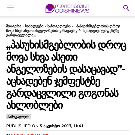
მთავარი
სიახლეები
საზოგადოება
,,პასუხისმგებლობის დროც
მოვა სხვა ასეთი ანგელოზების დასაცავად''- აცხადებენ ჯემფესტზე
გარდაცვლილი...
,,ᲞᲐᲡᲣᲮᲘᲡᲛᲒᲔᲑᲚᲝᲑᲘᲡ ᲓᲠᲝᲪ
ᲛᲝᲕᲐ ᲡᲮᲕᲐ ᲐᲡᲔᲗᲘ
ᲐᲜᲒᲔᲚᲝᲖᲔᲑᲘᲡ ᲓᲐᲡᲐᲪᲐᲕᲐᲓ”-
ᲐᲪᲮᲐᲓᲔᲑᲔᲜ ᲯᲔᲛᲤᲔᲡᲢᲖᲔ
ᲒᲐᲠᲓᲐᲪᲕᲚᲘᲚᲘ ᲒᲝᲒᲝᲜᲐᲡ
ᲐᲮᲚᲝᲑᲚᲔᲑᲘ
ᲡᲐᲖᲝᲒᲐᲓᲝᲔᲑᲐ
PUBLISHED ON
5 ᲐᲒᲕᲘᲡᲢᲝ 2017, 11:41