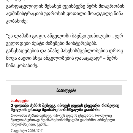
გარდაცვლილის შესახებ ფეისბუქზე წერს მთავრობის
ადმინისტრაციის უფროსის ყოფილი მოადგილე ნინა
კობახიძე.:
"ეს ლამაზი გოგო, ანგელოზი ბავშვი უთბილესი… ჯერ
ველოდები ზუსტი მიზეზები მაინტერესებს.
განცხადებების და ამაზე პასუხისმგებლობების დროც
მოვა ასეთი სხვა ანგელოზების დასაცავად" – წერს
ნინა კობახიძე.
ᲡᲘᲐᲮᲚᲔᲔᲑᲘ
ᲡᲘᲐᲮᲚᲔᲔᲑᲘ
2-ᲓᲦᲘᲐᲜᲘ ᲫᲔᲑᲜᲘᲡ ᲨᲔᲛᲓᲔᲒ, ᲘᲞᲝᲕᲔᲡ ᲓᲔᲓᲘᲡ ᲪᲮᲔᲓᲐᲠᲘ, ᲠᲝᲛᲔᲚᲘᲪ
ᲨᲕᲘᲚᲗᲐᲜ ᲔᲠᲗᲐᲓ ᲛᲓᲘᲜᲐᲠᲔ ᲮᲝᲑᲘᲡᲬᲧᲐᲚᲨᲘ ᲓᲐᲘᲮᲠᲩᲝ
2-დღიანი ძებნის შემდეგ, იპოვეს დედის ცხედარი, რომელიც
შვილთან ერთად მდინარე ხობისწყალში დაიხრჩო. არსებული
ინფორმაციით, გუშინ,...
7 აგვისტო 2026, 17:41