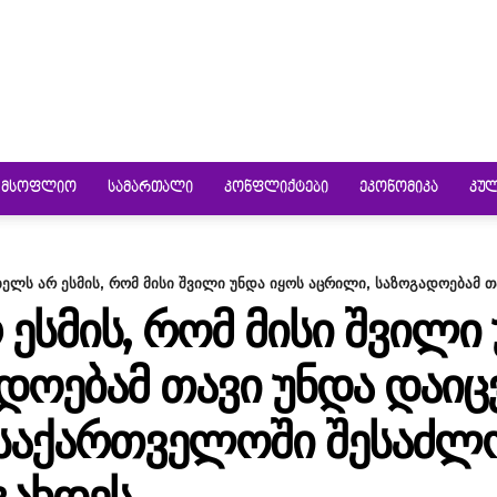
ᲛᲡᲝᲤᲚᲘᲝ
ᲡᲐᲛᲐᲠᲗᲐᲚᲘ
ᲙᲝᲜᲤᲚᲘᲥᲢᲔᲑᲘ
ᲔᲙᲝᲜᲝᲛᲘᲙᲐ
ᲙᲣ
ბელს არ ესმის, რომ მისი შვილი უნდა იყოს აცრილი, საზოგადოებამ თა
 ᲔᲡᲛᲘᲡ, ᲠᲝᲛ ᲛᲘᲡᲘ ᲨᲕᲘᲚᲘ
ᲓᲝᲔᲑᲐᲛ ᲗᲐᲕᲘ ᲣᲜᲓᲐ ᲓᲐᲘᲪ
 ᲡᲐᲥᲐᲠᲗᲕᲔᲚᲝᲨᲘ ᲨᲔᲡᲐᲫᲚᲝ