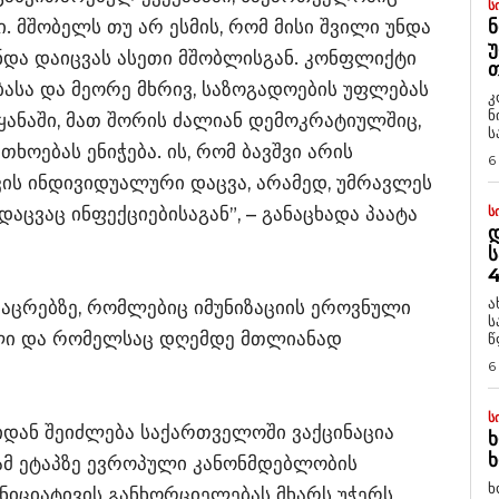
Ს
. მშობელს თუ არ ესმის, რომ მისი შვილი უნდა
Ნ
Უ
ნდა დაიცვას ასეთი მშობლისგან. კონფლიქტი
Თ
ბასა და მეორე მხრივ, საზოგადოების უფლებას
კ
ნ
ეყანაში, მათ შორის ძალიან დემოკრატიულშიც,
ს
ოებას ენიჭება. ის, რომ ბავშვი არის
6
შვის ინდივიდუალური დაცვა, არამედ, უმრავლეს
დაცვაც ინფექციებისაგან”, – განაცხადა პაატა
Ს
Დ
Ს
4
ა
ა აცრებზე, რომლებიც იმუნიზაციის ეროვნული
ს
ლი და რომელსაც დღემდე მთლიანად
წ
6
Ს
იდან შეიძლება საქართველოში ვაქცინაცია
Ხ
Ხ
 ამ ეტაპზე ევროპული კანონმდებლობის
ხ
ინიციატივის განხორციელებას მხარს უჭერს