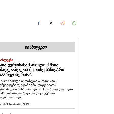
ᲡᲘᲐᲮᲚᲔᲔᲑᲘ
ᲘᲐᲮᲚᲔᲔᲑᲘ
ᲐᲘᲐ-ᲔᲕᲠᲝᲡᲐᲡᲐᲛᲐᲠᲗᲚᲝᲛ ᲛᲖᲘᲐ
ᲛᲐᲦᲚᲝᲑᲔᲚᲘᲡ ᲛᲔᲝᲗᲮᲔ ᲡᲐᲩᲘᲕᲐᲠᲘ
ᲓᲐᲐᲠᲔᲒᲘᲡᲢᲠᲘᲠᲐ
ახალგაზრდა იურისტთა ასოციაციის“
ანცხადებით, ადამიანის უფლებათა
ვროპულმა სასამართლომ მზია ამაღლობელის
იმართ წარმოებულ პოლიტიკურად
ოტივირებულ...
 აგვისტო 2026, 16:56