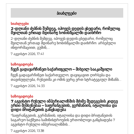
ᲡᲘᲐᲮᲚᲔᲔᲑᲘ
ᲡᲘᲐᲮᲚᲔᲔᲑᲘ
2-ᲓᲦᲘᲐᲜᲘ ᲫᲔᲑᲜᲘᲡ ᲨᲔᲛᲓᲔᲒ, ᲘᲞᲝᲕᲔᲡ ᲓᲔᲓᲘᲡ ᲪᲮᲔᲓᲐᲠᲘ, ᲠᲝᲛᲔᲚᲘᲪ
ᲨᲕᲘᲚᲗᲐᲜ ᲔᲠᲗᲐᲓ ᲛᲓᲘᲜᲐᲠᲔ ᲮᲝᲑᲘᲡᲬᲧᲐᲚᲨᲘ ᲓᲐᲘᲮᲠᲩᲝ
2-დღიანი ძებნის შემდეგ, იპოვეს დედის ცხედარი, რომელიც
შვილთან ერთად მდინარე ხობისწყალში დაიხრჩო. არსებული
ინფორმაციით, გუშინ,...
7 აგვისტო 2026, 17:41
ᲡᲐᲖᲝᲒᲐᲓᲝᲔᲑᲐ
ᲩᲕᲔᲜ ᲒᲐᲓᲐᲕᲐᲠᲩᲘᲜᲔᲗ ᲡᲐᲥᲐᲠᲗᲕᲔᲚᲝ – ᲛᲘᲮᲔᲘᲚ ᲡᲐᲐᲙᲐᲨᲕᲘᲚᲘ
ჩვენ გადავარჩინეთ საქართველო, დავიცავით ღირსება და
თავისუფლება, რუსეთმა კი ომის ვერც ერთ სტრატეგიულ მიზანს...
7 აგვისტო 2026, 14:33
ᲡᲐᲖᲝᲒᲐᲓᲝᲔᲑᲐ
7 ᲐᲒᲕᲘᲡᲢᲝ ᲠᲣᲡᲣᲚᲘ ᲘᲛᲞᲔᲠᲘᲐᲚᲘᲖᲛᲘᲡ ᲛᲫᲘᲛᲔ ᲨᲔᲓᲔᲒᲔᲑᲘᲡ ᲙᲘᲓᲔᲕ
ᲔᲠᲗᲘ ᲨᲔᲮᲡᲔᲜᲔᲑᲐᲐ – ᲡᲐᲤᲠᲐᲜᲒᲔᲗᲘᲡ, ᲒᲔᲠᲛᲐᲜᲘᲘᲡ, ᲘᲢᲐᲚᲘᲘᲡᲐ ᲓᲐ
ᲓᲘᲓᲘ ᲑᲠᲘᲢᲐᲜᲔᲗᲘᲡ ᲒᲐᲜᲪᲮᲐᲓᲔᲑᲐ
“საფრანგეთის, გერმანიის, იტალიისა და დიდი ბრიტანეთის
საგარეო საქმეთა სამინისტროების ერთობლივი განცხადება 7
აგვისტო რუსული იმპერიალიზმის...
7 აგვისტო 2026, 13:38