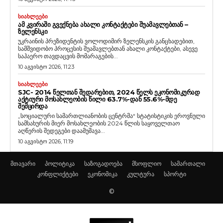
ᲡᲘᲐᲮᲚᲔᲔᲑᲘ
ᲐᲛ ᲙᲕᲘᲠᲐᲨᲘ ᲒᲕᲔᲥᲜᲔᲑᲐ ᲐᲮᲐᲚᲘ ᲙᲝᲜᲢᲐᲥᲢᲔᲑᲘ ᲨᲣᲐᲛᲐᲕᲚᲔᲑᲗᲐᲜ –
ᲖᲔᲚᲔᲜᲡᲙᲘ
უკრაინის პრეზიდენტის ვოლოდიმირ ზელენსკის განცხადებით,
სამშვიდობო პროცესის შუამავლებთან ახალი კონტაქტები, ასევე
საჰაერო თავდაცვის მომარაგების...
10 აგვისტო 2026, 11:23
ᲡᲘᲐᲮᲚᲔᲔᲑᲘ
SJC- 2014 ᲬᲔᲚᲗᲐᲜ ᲨᲔᲓᲐᲠᲔᲑᲘᲗ, 2024 ᲬᲔᲚᲡ ᲔᲙᲝᲜᲝᲛᲘᲙᲣᲠᲐᲓ
ᲐᲥᲢᲘᲣᲠᲘ ᲛᲝᲡᲐᲮᲚᲔᲝᲑᲘᲡ ᲬᲘᲚᲘ 63.7%-ᲓᲐᲜ 55.6%-ᲛᲓᲔ
ᲨᲔᲛᲪᲘᲠᲓᲐ
„სოციალური სამართლიანობის ცენტრმა“ სტატისტიკის ეროვნული
სამსახურის მიერ მოსახლეობის 2024 წლის საყოველთაო
აღწერის შედეგები დაამუშავა...
10 აგვისტო 2026, 11:19
მთავარი
პოლიტიკა
საზოგადოება
მსოფლიო
სამართალი
კონფლიქტები
ეკონომიკა
კულტურა
სპორტი
©