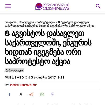
მთავარი
სიახლეები
საზოგადოება
8 აგვისტოს დასავლეთ
საქართველოში, ენგურის ხიდთან იგეგმება ორი საპროტესტო აქცია
8 ᲐᲒᲕᲘᲡᲢᲝᲡ ᲓᲐᲡᲐᲕᲚᲔᲗ
ᲡᲐᲥᲐᲠᲗᲕᲔᲚᲝᲨᲘ, ᲔᲜᲒᲣᲠᲘᲡ
ᲮᲘᲓᲗᲐᲜ ᲘᲒᲔᲒᲛᲔᲑᲐ ᲝᲠᲘ
ᲡᲐᲞᲠᲝᲢᲔᲡᲢᲝ ᲐᲥᲪᲘᲐ
ᲡᲐᲖᲝᲒᲐᲓᲝᲔᲑᲐ
PUBLISHED ON
3 ᲐᲒᲕᲘᲡᲢᲝ 2017, 8:51
BY
ODISHINEWS.GE