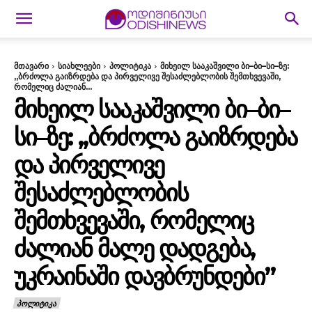
მთავარი
სიახლეები
პოლიტიკა
მიხეილ სააკაშვილი ბი–ბი–სი–ზე:
,,ბრძოლა გაიზრდება და პირველივე შესაძლებლობის შემთხვევაში,
რომელიც ძალიან...
ᲛᲘᲮᲔᲘᲚ ᲡᲐᲐᲙᲐᲨᲕᲘᲚᲘ ᲑᲘ–ᲑᲘ–
ᲡᲘ–ᲖᲔ: ,,ᲑᲠᲫᲝᲚᲐ ᲒᲐᲘᲖᲠᲓᲔᲑᲐ
ᲓᲐ ᲞᲘᲠᲕᲔᲚᲘᲕᲔ
ᲨᲔᲡᲐᲫᲚᲔᲑᲚᲝᲑᲘᲡ
ᲨᲔᲛᲗᲮᲕᲔᲕᲐᲨᲘ, ᲠᲝᲛᲔᲚᲘᲪ
ᲫᲐᲚᲘᲐᲜ ᲛᲐᲚᲔ ᲓᲐᲓᲒᲔᲑᲐ,
ᲣᲙᲠᲐᲘᲜᲐᲨᲘ ᲓᲐᲕᲑᲠᲣᲜᲓᲔᲑᲘ”
ᲞᲝᲚᲘᲢᲘᲙᲐ