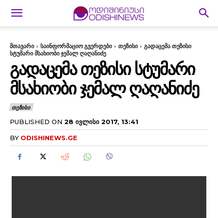
მთავარი
საინფორმაციო გვერდები
თეზისი
გადაცემა თეზისი
სტუმარი მსახიობი ჯემალ ღაღანიძე
ᲒᲐᲓᲐᲪᲔᲛᲐ ᲗᲔᲖᲘᲡᲘ ᲡᲢᲣᲛᲐᲠᲘ
ᲛᲡᲐᲮᲘᲝᲑᲘ ᲯᲔᲛᲐᲚ ᲦᲐᲦᲐᲜᲘᲫᲔ
ᲗᲔᲖᲘᲡᲘ
PUBLISHED ON
28 ᲘᲕᲚᲘᲡᲘ 2017, 13:41
BY
ODISHINEWS.GE