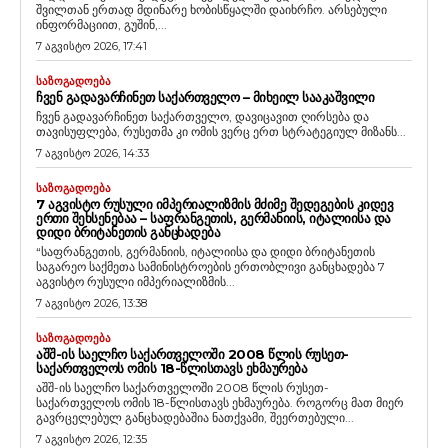
შვილთან ერთად მდინარე ხობისწყალში დაიხრჩო. არსებული
ინფორმაციით, გუშინ,...
7 აგვისტო 2026, 17:41
ᲡᲐᲖᲝᲒᲐᲓᲝᲔᲑᲐ
ᲩᲕᲔᲜ ᲒᲐᲓᲐᲕᲐᲠᲩᲘᲜᲔᲗ ᲡᲐᲥᲐᲠᲗᲕᲔᲚᲝ – ᲛᲘᲮᲔᲘᲚ ᲡᲐᲐᲙᲐᲨᲕᲘᲚᲘ
ჩვენ გადავარჩინეთ საქართველო, დავიცავით ღირსება და
თავისუფლება, რუსეთმა კი ომის ვერც ერთ სტრატეგიულ მიზანს...
7 აგვისტო 2026, 14:33
ᲡᲐᲖᲝᲒᲐᲓᲝᲔᲑᲐ
7 ᲐᲒᲕᲘᲡᲢᲝ ᲠᲣᲡᲣᲚᲘ ᲘᲛᲞᲔᲠᲘᲐᲚᲘᲖᲛᲘᲡ ᲛᲫᲘᲛᲔ ᲨᲔᲓᲔᲒᲔᲑᲘᲡ ᲙᲘᲓᲔᲕ
ᲔᲠᲗᲘ ᲨᲔᲮᲡᲔᲜᲔᲑᲐᲐ – ᲡᲐᲤᲠᲐᲜᲒᲔᲗᲘᲡ, ᲒᲔᲠᲛᲐᲜᲘᲘᲡ, ᲘᲢᲐᲚᲘᲘᲡᲐ ᲓᲐ
ᲓᲘᲓᲘ ᲑᲠᲘᲢᲐᲜᲔᲗᲘᲡ ᲒᲐᲜᲪᲮᲐᲓᲔᲑᲐ
“საფრანგეთის, გერმანიის, იტალიისა და დიდი ბრიტანეთის
საგარეო საქმეთა სამინისტროების ერთობლივი განცხადება 7
აგვისტო რუსული იმპერიალიზმის...
7 აგვისტო 2026, 13:38
ᲡᲐᲖᲝᲒᲐᲓᲝᲔᲑᲐ
ᲐᲨᲨ-ᲘᲡ ᲡᲐᲔᲚᲩᲝ ᲡᲐᲥᲐᲠᲗᲕᲔᲚᲝᲨᲘ 2008 ᲬᲚᲘᲡ ᲠᲣᲡᲔᲗ-
ᲡᲐᲥᲐᲠᲗᲕᲔᲚᲝᲡ ᲝᲛᲘᲡ 18-ᲬᲚᲘᲡᲗᲐᲕᲡ ᲔᲮᲛᲐᲣᲠᲔᲑᲐ
აშშ-ის საელჩო საქართველოში 2008 წლის რუსეთ-
საქართველოს ომის 18-წლისთავს ეხმაურება. როგორც მათ მიერ
გავრცელებულ განცხადებაშია ნათქვამი, შეერთებული...
7 აგვისტო 2026, 12:35