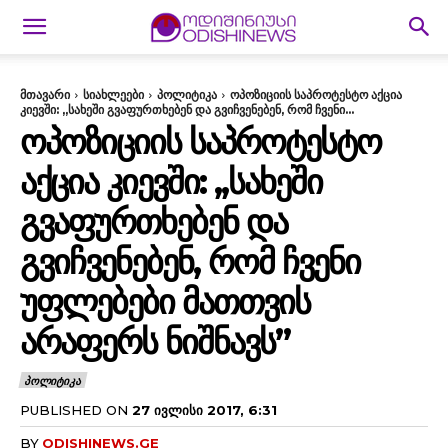
მთავარი
სიახლეები
პოლიტიკა
ოპოზიციის საპროტესტო აქცია
კიევში: ,,სახეში გვაფურთხებენ და გვიჩვენებენ, რომ ჩვენი...
ᲝᲞᲝᲖᲘᲪᲘᲘᲡ ᲡᲐᲞᲠᲝᲢᲔᲡᲢᲝ
ᲐᲥᲪᲘᲐ ᲙᲘᲔᲕᲨᲘ: ,,ᲡᲐᲮᲔᲨᲘ
ᲒᲕᲐᲤᲣᲠᲗᲮᲔᲑᲔᲜ ᲓᲐ
ᲒᲕᲘᲩᲕᲔᲜᲔᲑᲔᲜ, ᲠᲝᲛ ᲩᲕᲔᲜᲘ
ᲣᲤᲚᲔᲑᲔᲑᲘ ᲛᲐᲗᲗᲕᲘᲡ
ᲐᲠᲐᲤᲔᲠᲡ ᲜᲘᲨᲜᲐᲕᲡ”
ᲞᲝᲚᲘᲢᲘᲙᲐ
PUBLISHED ON
27 ᲘᲕᲚᲘᲡᲘ 2017, 6:31
BY
ODISHINEWS.GE