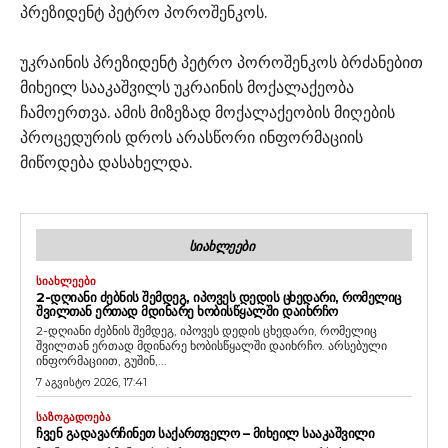
პრეზიდენტ პეტრო პოროშენკოს.
უკრაინის პრეზიდენტ პეტრო პოროშენკოს ბრძანებით
მიხეილ სააკაშვილს უკრაინის მოქალაქეობა
ჩამოერთვა. ამის მიზეზად მოქალაქეობის მიღების
პროცედურის დროს არასწორი ინფორმაციის
მიწოდება დასახელდა.
ᲡᲘᲐᲮᲚᲔᲔᲑᲘ
ᲡᲘᲐᲮᲚᲔᲔᲑᲘ
2-ᲓᲦᲘᲐᲜᲘ ᲫᲔᲑᲜᲘᲡ ᲨᲔᲛᲓᲔᲒ, ᲘᲞᲝᲕᲔᲡ ᲓᲔᲓᲘᲡ ᲪᲮᲔᲓᲐᲠᲘ, ᲠᲝᲛᲔᲚᲘᲪ
ᲨᲕᲘᲚᲗᲐᲜ ᲔᲠᲗᲐᲓ ᲛᲓᲘᲜᲐᲠᲔ ᲮᲝᲑᲘᲡᲬᲧᲐᲚᲨᲘ ᲓᲐᲘᲮᲠᲩᲝ
2-დღიანი ძებნის შემდეგ, იპოვეს დედის ცხედარი, რომელიც
შვილთან ერთად მდინარე ხობისწყალში დაიხრჩო. არსებული
ინფორმაციით, გუშინ,...
7 აგვისტო 2026, 17:41
ᲡᲐᲖᲝᲒᲐᲓᲝᲔᲑᲐ
ᲩᲕᲔᲜ ᲒᲐᲓᲐᲕᲐᲠᲩᲘᲜᲔᲗ ᲡᲐᲥᲐᲠᲗᲕᲔᲚᲝ – ᲛᲘᲮᲔᲘᲚ ᲡᲐᲐᲙᲐᲨᲕᲘᲚᲘ