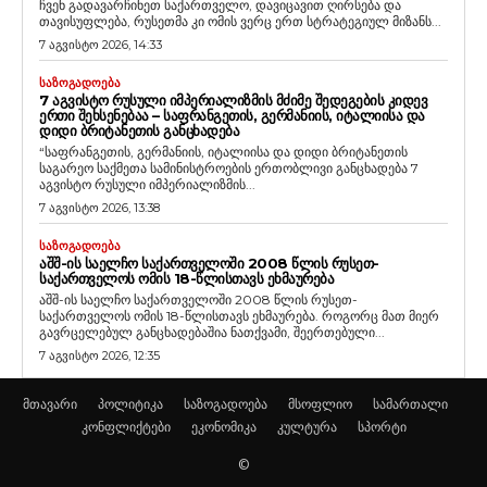
ჩვენ გადავარჩინეთ საქართველო, დავიცავით ღირსება და
თავისუფლება, რუსეთმა კი ომის ვერც ერთ სტრატეგიულ მიზანს...
7 აგვისტო 2026, 14:33
ᲡᲐᲖᲝᲒᲐᲓᲝᲔᲑᲐ
7 ᲐᲒᲕᲘᲡᲢᲝ ᲠᲣᲡᲣᲚᲘ ᲘᲛᲞᲔᲠᲘᲐᲚᲘᲖᲛᲘᲡ ᲛᲫᲘᲛᲔ ᲨᲔᲓᲔᲒᲔᲑᲘᲡ ᲙᲘᲓᲔᲕ
ᲔᲠᲗᲘ ᲨᲔᲮᲡᲔᲜᲔᲑᲐᲐ – ᲡᲐᲤᲠᲐᲜᲒᲔᲗᲘᲡ, ᲒᲔᲠᲛᲐᲜᲘᲘᲡ, ᲘᲢᲐᲚᲘᲘᲡᲐ ᲓᲐ
ᲓᲘᲓᲘ ᲑᲠᲘᲢᲐᲜᲔᲗᲘᲡ ᲒᲐᲜᲪᲮᲐᲓᲔᲑᲐ
“საფრანგეთის, გერმანიის, იტალიისა და დიდი ბრიტანეთის
საგარეო საქმეთა სამინისტროების ერთობლივი განცხადება 7
აგვისტო რუსული იმპერიალიზმის...
7 აგვისტო 2026, 13:38
ᲡᲐᲖᲝᲒᲐᲓᲝᲔᲑᲐ
ᲐᲨᲨ-ᲘᲡ ᲡᲐᲔᲚᲩᲝ ᲡᲐᲥᲐᲠᲗᲕᲔᲚᲝᲨᲘ 2008 ᲬᲚᲘᲡ ᲠᲣᲡᲔᲗ-
ᲡᲐᲥᲐᲠᲗᲕᲔᲚᲝᲡ ᲝᲛᲘᲡ 18-ᲬᲚᲘᲡᲗᲐᲕᲡ ᲔᲮᲛᲐᲣᲠᲔᲑᲐ
აშშ-ის საელჩო საქართველოში 2008 წლის რუსეთ-
საქართველოს ომის 18-წლისთავს ეხმაურება. როგორც მათ მიერ
გავრცელებულ განცხადებაშია ნათქვამი, შეერთებული...
7 აგვისტო 2026, 12:35
მთავარი
პოლიტიკა
საზოგადოება
მსოფლიო
სამართალი
კონფლიქტები
ეკონომიკა
კულტურა
სპორტი
©