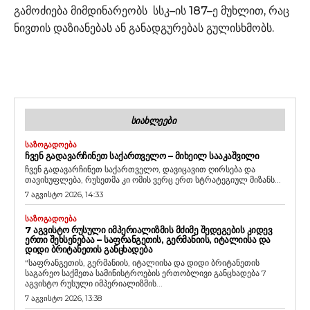
გამოძიება მიმდინარეობს სსკ–ის 187–ე მუხლით, რაც
ნივთის დაზიანებას ან განადგურებას გულისხმობს.
ᲡᲘᲐᲮᲚᲔᲔᲑᲘ
ᲡᲐᲖᲝᲒᲐᲓᲝᲔᲑᲐ
ᲩᲕᲔᲜ ᲒᲐᲓᲐᲕᲐᲠᲩᲘᲜᲔᲗ ᲡᲐᲥᲐᲠᲗᲕᲔᲚᲝ – ᲛᲘᲮᲔᲘᲚ ᲡᲐᲐᲙᲐᲨᲕᲘᲚᲘ
ჩვენ გადავარჩინეთ საქართველო, დავიცავით ღირსება და
თავისუფლება, რუსეთმა კი ომის ვერც ერთ სტრატეგიულ მიზანს...
7 აგვისტო 2026, 14:33
ᲡᲐᲖᲝᲒᲐᲓᲝᲔᲑᲐ
7 ᲐᲒᲕᲘᲡᲢᲝ ᲠᲣᲡᲣᲚᲘ ᲘᲛᲞᲔᲠᲘᲐᲚᲘᲖᲛᲘᲡ ᲛᲫᲘᲛᲔ ᲨᲔᲓᲔᲒᲔᲑᲘᲡ ᲙᲘᲓᲔᲕ
ᲔᲠᲗᲘ ᲨᲔᲮᲡᲔᲜᲔᲑᲐᲐ – ᲡᲐᲤᲠᲐᲜᲒᲔᲗᲘᲡ, ᲒᲔᲠᲛᲐᲜᲘᲘᲡ, ᲘᲢᲐᲚᲘᲘᲡᲐ ᲓᲐ
ᲓᲘᲓᲘ ᲑᲠᲘᲢᲐᲜᲔᲗᲘᲡ ᲒᲐᲜᲪᲮᲐᲓᲔᲑᲐ
“საფრანგეთის, გერმანიის, იტალიისა და დიდი ბრიტანეთის
საგარეო საქმეთა სამინისტროების ერთობლივი განცხადება 7
აგვისტო რუსული იმპერიალიზმის...
7 აგვისტო 2026, 13:38