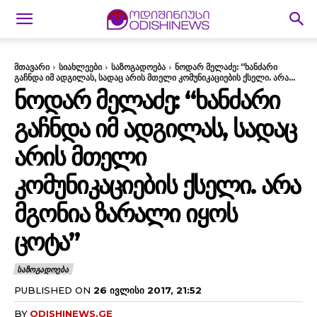
მთავარი
სიახლეები
საზოგადოება
ნოდარ მელაძე: “ხანძარი
გაჩნდა იმ ადგილას, სადაც არის მთელი კომუნიკაციების ქსელი. არა...
ᲜᲝᲓᲐᲠ ᲛᲔᲚᲐᲫᲔ: “ᲮᲐᲜᲫᲐᲠᲘ
ᲒᲐᲩᲜᲓᲐ ᲘᲛ ᲐᲓᲒᲘᲚᲐᲡ, ᲡᲐᲓᲐᲪ
ᲐᲠᲘᲡ ᲛᲗᲔᲚᲘ
ᲙᲝᲛᲣᲜᲘᲙᲐᲪᲘᲔᲑᲘᲡ ᲥᲡᲔᲚᲘ. ᲐᲠᲐ
ᲛᲒᲝᲜᲘᲐ ᲖᲐᲠᲐᲚᲘ ᲘᲧᲝᲡ
ᲪᲝᲢᲐ”
ᲡᲐᲖᲝᲒᲐᲓᲝᲔᲑᲐ
PUBLISHED ON
26 ᲘᲕᲚᲘᲡᲘ 2017, 21:52
BY
ODISHINEWS.GE