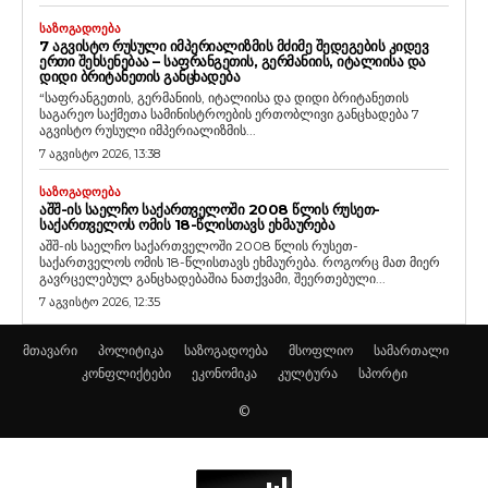
ᲡᲐᲖᲝᲒᲐᲓᲝᲔᲑᲐ
7 ᲐᲒᲕᲘᲡᲢᲝ ᲠᲣᲡᲣᲚᲘ ᲘᲛᲞᲔᲠᲘᲐᲚᲘᲖᲛᲘᲡ ᲛᲫᲘᲛᲔ ᲨᲔᲓᲔᲒᲔᲑᲘᲡ ᲙᲘᲓᲔᲕ
ᲔᲠᲗᲘ ᲨᲔᲮᲡᲔᲜᲔᲑᲐᲐ – ᲡᲐᲤᲠᲐᲜᲒᲔᲗᲘᲡ, ᲒᲔᲠᲛᲐᲜᲘᲘᲡ, ᲘᲢᲐᲚᲘᲘᲡᲐ ᲓᲐ
ᲓᲘᲓᲘ ᲑᲠᲘᲢᲐᲜᲔᲗᲘᲡ ᲒᲐᲜᲪᲮᲐᲓᲔᲑᲐ
“საფრანგეთის, გერმანიის, იტალიისა და დიდი ბრიტანეთის
საგარეო საქმეთა სამინისტროების ერთობლივი განცხადება 7
აგვისტო რუსული იმპერიალიზმის...
7 აგვისტო 2026, 13:38
ᲡᲐᲖᲝᲒᲐᲓᲝᲔᲑᲐ
ᲐᲨᲨ-ᲘᲡ ᲡᲐᲔᲚᲩᲝ ᲡᲐᲥᲐᲠᲗᲕᲔᲚᲝᲨᲘ 2008 ᲬᲚᲘᲡ ᲠᲣᲡᲔᲗ-
ᲡᲐᲥᲐᲠᲗᲕᲔᲚᲝᲡ ᲝᲛᲘᲡ 18-ᲬᲚᲘᲡᲗᲐᲕᲡ ᲔᲮᲛᲐᲣᲠᲔᲑᲐ
აშშ-ის საელჩო საქართველოში 2008 წლის რუსეთ-
საქართველოს ომის 18-წლისთავს ეხმაურება. როგორც მათ მიერ
გავრცელებულ განცხადებაშია ნათქვამი, შეერთებული...
7 აგვისტო 2026, 12:35
მთავარი
პოლიტიკა
საზოგადოება
მსოფლიო
სამართალი
კონფლიქტები
ეკონომიკა
კულტურა
სპორტი
©