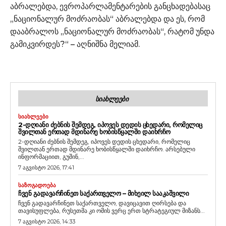
აბრალებდა, ევროპარლამენტარების განცხადებასაც
„ნაციონალურ მოძრაობას“ აბრალებდა და ეს, რომ
დააბრალოს „ნაციონალურ მოძრაობას“, რატომ უნდა
გამიკვირდეს?“ – აღნიშნა მელიამ.
ᲡᲘᲐᲮᲚᲔᲔᲑᲘ
ᲡᲘᲐᲮᲚᲔᲔᲑᲘ
2-ᲓᲦᲘᲐᲜᲘ ᲫᲔᲑᲜᲘᲡ ᲨᲔᲛᲓᲔᲒ, ᲘᲞᲝᲕᲔᲡ ᲓᲔᲓᲘᲡ ᲪᲮᲔᲓᲐᲠᲘ, ᲠᲝᲛᲔᲚᲘᲪ
ᲨᲕᲘᲚᲗᲐᲜ ᲔᲠᲗᲐᲓ ᲛᲓᲘᲜᲐᲠᲔ ᲮᲝᲑᲘᲡᲬᲧᲐᲚᲨᲘ ᲓᲐᲘᲮᲠᲩᲝ
2-დღიანი ძებნის შემდეგ, იპოვეს დედის ცხედარი, რომელიც
შვილთან ერთად მდინარე ხობისწყალში დაიხრჩო. არსებული
ინფორმაციით, გუშინ,...
7 აგვისტო 2026, 17:41
ᲡᲐᲖᲝᲒᲐᲓᲝᲔᲑᲐ
ᲩᲕᲔᲜ ᲒᲐᲓᲐᲕᲐᲠᲩᲘᲜᲔᲗ ᲡᲐᲥᲐᲠᲗᲕᲔᲚᲝ – ᲛᲘᲮᲔᲘᲚ ᲡᲐᲐᲙᲐᲨᲕᲘᲚᲘ
ჩვენ გადავარჩინეთ საქართველო, დავიცავით ღირსება და
თავისუფლება, რუსეთმა კი ომის ვერც ერთ სტრატეგიულ მიზანს...
7 აგვისტო 2026, 14:33