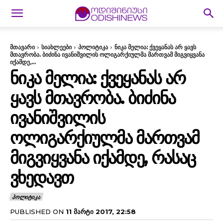
მთავარი
სიახლეები
პოლიტიკა
ნიკა მელია: ქვეყანას არ ყავს
მთავრობა. ბიძინა ივანიშვილის ოლიგარქიულმა მართვამ მიგვიყვანა
იქამდე,...
ᲜᲘᲙᲐ ᲛᲔᲚᲘᲐ: ᲥᲕᲔᲧᲐᲜᲐᲡ ᲐᲠ
ᲧᲐᲕᲡ ᲛᲗᲐᲕᲠᲝᲑᲐ. ᲑᲘᲫᲘᲜᲐ
ᲘᲕᲐᲜᲘᲨᲕᲘᲚᲘᲡ
ᲝᲚᲘᲒᲐᲠᲥᲘᲣᲚᲛᲐ ᲛᲐᲠᲗᲕᲐᲛ
ᲛᲘᲒᲕᲘᲧᲕᲐᲜᲐ ᲘᲥᲐᲛᲓᲔ, ᲠᲐᲡᲐᲪ
ᲕᲮᲔᲓᲐᲕᲗ
ᲞᲝᲚᲘᲢᲘᲙᲐ
PUBLISHED ON
11 ᲛᲐᲠᲢᲘ 2017, 22:58